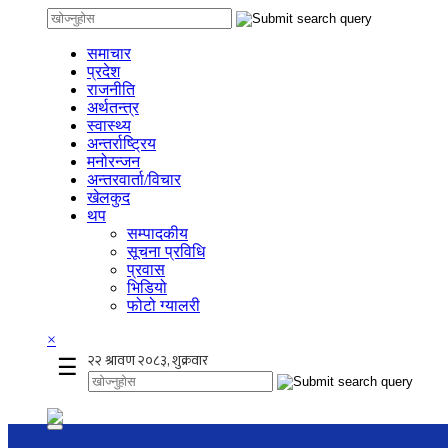
समाचार
प्रदेश
राजनीति
अर्थतन्त्र
स्वास्थ्य
अन्तर्राष्ट्रिय
मनोरन्जन
अन्तरवार्ता/विचार
खेलकुद
थप
सम्पादकीय
सूचना प्रविधि
प्रवास
भिडियो
फोटो ग्यालरी
×
☰