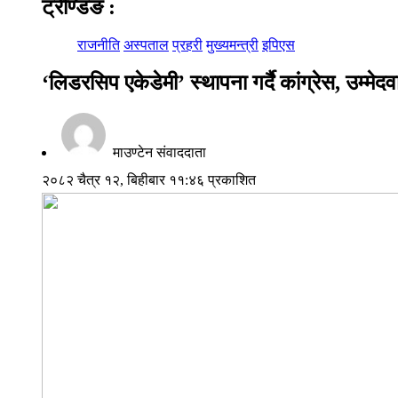
ट्रेण्डिङ
:
राजनीति
अस्पताल
प्रहरी
मुख्यमन्त्री
इपिएस
‘लिडरसिप एकेडेमी’ स्थापना गर्दै कांग्रेस, उम्मेदव
माउण्टेन संवाददाता
२०८२ चैत्र १२, बिहीबार ११:४६ प्रकाशित