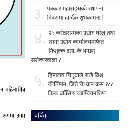
३.
पत्रकार महासङ्घको स्थापना
दिवसमा हार्दिक शुभकामना !
४.
२५ करोडसम्मका उद्योग घरेलु तथा
साना उद्योग कार्यालयमार्फत
निःशुल्क दर्ता, के भन्छन्
सरोकारवाला ?
५.
हिमालय चितुवाले राखे विश्व
कीर्तिमान, जिते ‘के वान क्रस १८८
ीन महिनाभित्र
किक बक्सिङ च्याम्यियनशिप’
चर्चित
को रूपमा आम