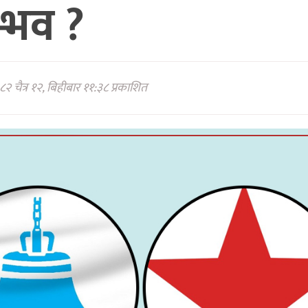
्भव ?
२ चैत्र १२, बिहीबार ११:३८ प्रकाशित