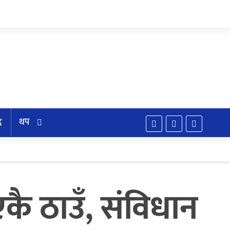
थप
द
कै ठाउँ, संविधान