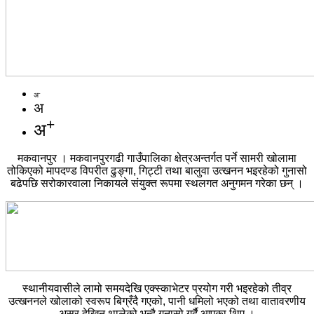
-
अ
अ
+
अ
मकवानपुर । मकवानपुरगढी गाउँपालिका क्षेत्रअन्तर्गत पर्ने सामरी खोलामा
तोकिएको मापदण्ड विपरीत ढुङ्गा, गिट्टी तथा बालुवा उत्खनन भइरहेको गुनासो
बढेपछि सरोकारवाला निकायले संयुक्त रूपमा स्थलगत अनुगमन गरेका छन् ।
स्थानीयवासीले लामो समयदेखि एक्स्काभेटर प्रयोग गरी भइरहेको तीव्र
उत्खननले खोलाको स्वरूप बिग्रँदै गएको, पानी धमिलो भएको तथा वातावरणीय
असर देखिन थालेको भन्दै गुनासो गर्दै आएका थिए ।