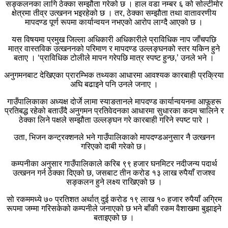
सङ्कलनका लागि ठेक्का सम्झौता गरेको छ । हाल वडा नम्बर ६ को सोल्टीमोर
क्षेत्रमा तीव्र उत्खनन भइरहेको छ । तर, ठेक्का सम्झौता तथा वातावरणीय
मापदण्ड पूर्ण रूपमा कार्यान्वयन नभएको आरोप लाग्दै आएको छ ।
यस विषयमा प्रमुख जिल्ला अधिकारी अधिकारीले प्राविधिक नाप जाँचपछि
मात्र वास्तविक उत्खननको परिमाण र मापदण्ड उल्लङ्घनको स्तर यकिन हुने
बताए । ‘प्राविधिक टोलीले मापन गरेपछि मात्र स्पष्ट हुन्छ,’ उनले भने ।
अनुगमनबाट देखिएका प्रारम्भिक तथ्यका आधारमा आवश्यक कारबाही प्रक्रिया
अघि बढाइने पनि उनले जनाए ।
गाउँपालिकाका अध्यक्ष दोर्जे लामा स्याङतानले मापदण्ड कार्यान्वयनमा आफूहरू
प्रतिबद्ध रहेको बताउँदै अनुगमन प्रतिवेदनका आधारमा सुधारका कदम चालिने र
ठेक्का लिने पक्षले सम्झौता उल्लङ्घन गरे कारबाही गरिने स्पष्ट पारे ।
उता, भिजन कन्ट्रक्शनले भने गाउँपालिकाको मापदण्डअनुसार नै उत्खनन
गरिएको दाबी गरेको छ।
कम्पनीका अनुसार गाउँपालिकाले करिब ९९ हजार घनमिटर नदीजन्य पदार्थ
उत्खनन गर्न ठेक्का दिएको छ, जसबाट तीन करोड १३ लाख रुपैयाँ राजश्व
सङ्कलन हुने लक्ष्य राखिएको छ ।
सो रकममध्ये ७० प्रतिशत अर्थात् दुई करोड १९ लाख १० हजार रुपैयाँ अग्रिम
रूपमा जम्मा गरिसकेको कम्पनीले जनाएको छ भने बाँकी रकम वैशाखमा बुझाइने
बताइएको छ ।