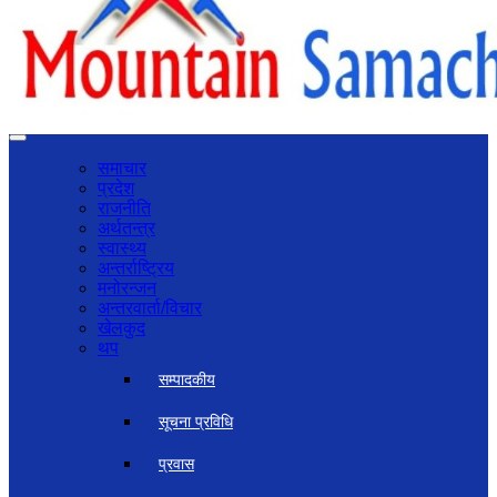
समाचार
प्रदेश
राजनीति
अर्थतन्त्र
स्वास्थ्य
अन्तर्राष्ट्रिय
मनोरन्जन
अन्तरवार्ता/विचार
खेलकुद
थप
सम्पादकीय
सूचना प्रविधि
प्रवास