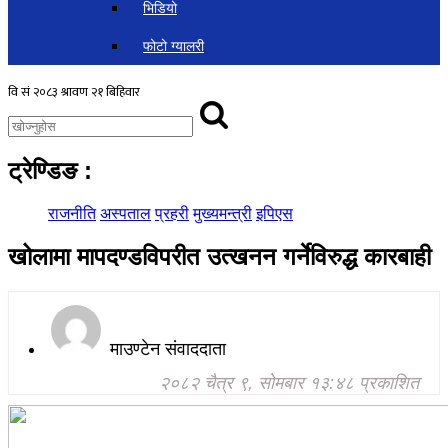
भिडियो
फोटो ग्यालरी
ट्रेण्डिङ
:
राजनीति
अस्पताल
प्रहरी
मुख्यमन्त्री
इपिएस
खोलामा मापदण्डविपरीत उत्खनन गर्नेविरुद्ध कारबाही
माउण्टेन संवाददाता
२०८२ चैत्र ९, सोमबार १३:४८ प्रकाशित