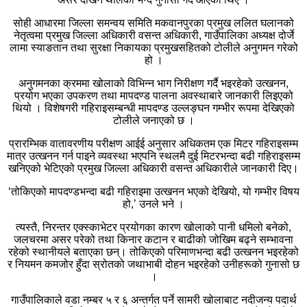
सोही आधारमा जिल्ला समन्वय समिति मकवानपुरका प्रमुख ललित घलानको
नेतृत्वमा प्रमुख जिल्ला अधिकारी वसन्त अधिकारी, गाउँपालिका अध्यक्ष दोर्जे
लामा स्याङतान तथा सुरक्षा निकायका प्रमुखसहितको टोलीले अनुगमन गरेको
हो ।
अनुगमनका क्रममा खोलाको विभिन्न भाग निरीक्षण गर्दै भइरहेको उत्खनन,
प्रयोग भएका उपकरण तथा मापदण्ड पालना अवस्थाबारे जानकारी लिइएको
थियो । विशेषगरी गहिराइसम्बन्धी मापदण्ड उल्लङ्घन गम्भीर रूपमा देखिएको
टोलीले जनाएको छ ।
प्रारम्भिक वातावरणीय परीक्षण आईई अनुसार अधिकतम एक मिटर गहिराइसम्म
मात्र उत्खनन गर्न पाइने व्यवस्था भएपनि स्थलमै दुई मिटरभन्दा बढी गहिराइसम्म
खनिएको भेटिएको प्रमुख जिल्ला अधिकारी वसन्त अधिकारीले जानकारी दिए।
‘तोकिएको मापदण्डभन्दा बढी गहिराइमा उत्खनन भएको देखियो, यो गम्भीर विषय
हो,’ उनले भने ।
त्यस्तै, निरन्तर एक्स्काभेटर प्रयोगका कारण खोलाको पानी धमिलो बनेको,
जलचरमा असर परेको तथा किनार कटान र बाढीको जोखिम बढ्ने सम्भावना
रहेको स्थानीयले बताएका छन्। तोकिएको परिमाणभन्दा बढी उत्खनन भइरहेको
र नियमन कमजोर हुँदा स्रोतको जथाभाबी दोहन भइरहेको उनीहरूको गुनासो छ
।
गाउँपालिकाले वडा नम्बर ५ र ६ अन्तर्गत पर्ने सामरी खोलाबाट नदीजन्य पदार्थ