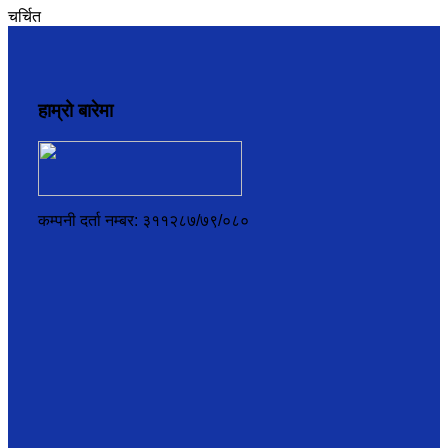
चर्चित
हाम्रो बारेमा
कम्पनी दर्ता नम्बर: ३११२८७/७९/०८०