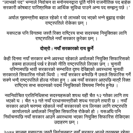
“लाभको पद” भन्नाले निर्वाचन वा मनोनयनद्वारा पूर्ति गरिने राजनीतिक पद बाहेक
सरकारी कोषबाट पारिश्रमिक वा आर्थिक सुविधा पाउने अन्य पद सम्झनु पर्छ ।’
अर्याल गृहमन्त्रीमा बहाल रहेको र यो लाभको पद भएको भन्ने बुझाइ राखेर
राष्ट्रपतिले रोकेका छन् ।
यसपटक पनि विगतमा जस्तै रिक्त राष्ट्रिय सभा सदस्यमा नियुक्तिका लागि
राष्ट्रपतिले नयाँ सरकार कुरेका छन् ।
दोस्रो : नयाँ सरकारको राय कुर्ने
केही दिनमा नयाँ सरकार बन्ने अवस्था रहेकाले अर्यालको नियुक्ति सिफारिसको
हकमा हाललाई पर्ख र हेरको नीति राष्ट्रपतिले लिएका छन् । चुनावी
परिणामपछि भावी सरकारको सम्भावित दृश्य देखिएको अवस्थामा चुनावी
सरकारले सिफारिस गरेको थियो । नयाँ सरकार बनेपछि नै उसले सिफारिस गर्ने
सक्ने भन्दै राष्ट्रपतिले होल्ड गरेका हुन् । अब नयाँ सरकार आएपछि मात्रै रिक्त
राष्ट्रिय सभा सदस्यको पदमा नियुक्तिको विषयमा निर्णय हुनेछ ।
नवनिर्वाचित प्रतिनिधिसभा सदस्यहरूको शपथ यही चैत १२ गतेका लागि तय
भएको घ । चैत १३ गते नयाँ प्रधानमन्त्रीको शपथ गराउने तयारी छ । नयाँ
सरकार आउने चरणमा रहेकाले नयाँ सरकारको राय लिनका लागि राष्ट्रपति
कार्यालयले अर्यालको नियुक्ति सिफारिस रोकेको हो । यसअघि पनि
निर्वाचनपछि नयाँ सरकार आउने अवस्थामा भएका नियुक्ति सिफारिस रोकिएका
उदाहरण छन् ।
२०७४ सालमा यसपटक जस्तै निर्वाचनबाट नयाँ सरकार आउने तरखरमा रहेका