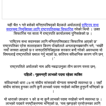
यही चैत १ गते बसेको मन्त्रिपरिषद्को बैठकले अर्याललाई
राष्ट्रिय सभा
सदस्यमा नियुक्तिका लागि राष्ट्रपतिसमक्ष सिफारिस
गरेको थियो । उक्त
सिफारिस गत साता नै राष्ट्रपति कार्यालयमा पुगिसकेको छ ।
‘राष्ट्रिय सभा सदस्यका लागि मन्त्रिपरिषदबाट सिफारिस आएको छ’
राष्ट्रपतिका प्रेस सल्लाहकार किरण पोखरेलले अनलाइनखबरसँग भने, ‘भर्खरै
नयाँ जनमत आएको छ र जनप्रतिनिधिमुलक सरकार बन्दै गरेको अवस्थामा यो
विषयलाई राष्ट्रपतिले ख्याल गर्नु भएको छ, कतिपय संवैधानिक कारण पनि छन्
।’
राष्ट्रपतिले अर्यालको नाम अघि नबढाउनुका तीन कारण यस्ता छन्-
पहिलो : गृहमन्त्री लाभको पदमा रहेका व्यक्ति
संविधानको धारा ८७ मा संघीय सांसदको योग्यता सम्बन्धी व्यवस्था छ । जहाँ
संघीय सांसद हुनका लागि कुनै लाभको पदमा नरहेको व्यक्ति हुनुपर्ने भनिएको छ
।
यो धाराको उपधारा १ को ङ मा कुनै लाभको पदमा नरहेको भन्ने व्यवस्था छ ।
लाभको पदबारे स्पष्टीकरणमा भनिएको छ, ‘यस खण्डको प्रयोजनका लागि