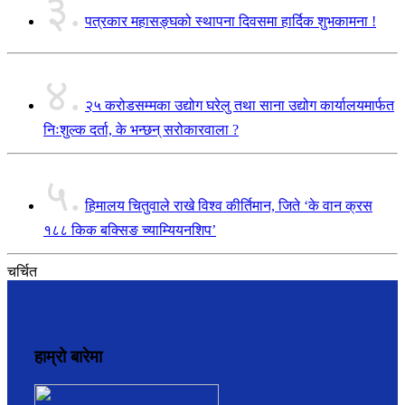
३.
पत्रकार महासङ्घको स्थापना दिवसमा हार्दिक शुभकामना !
४.
२५ करोडसम्मका उद्योग घरेलु तथा साना उद्योग कार्यालयमार्फत
निःशुल्क दर्ता, के भन्छन् सरोकारवाला ?
५.
हिमालय चितुवाले राखे विश्व कीर्तिमान, जिते ‘के वान क्रस
१८८ किक बक्सिङ च्याम्यियनशिप’
चर्चित
हाम्रो बारेमा