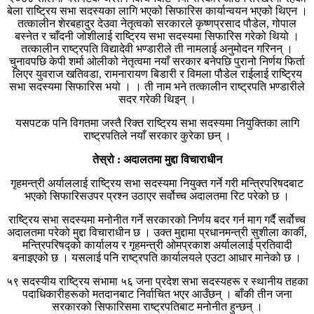
बेला राष्ट्रिय सभा सदस्यका लागि भएको सिफारिस कार्यान्वयन भएको थिएन ।
तत्कालीन शेरबहादुर देउवा नेतृत्वको सरकारले कृष्णप्रसाद पौडेल, गोपाल
बस्नेत र चाँदनी जोशीलाई राष्ट्रिय सभा सदस्यमा सिफारिस गरेको थियो ।
तत्कालीन राष्ट्रपति विद्यादेवी भण्डारीले ती नामलाई अनुमोदन गरिनन् ।
चुनावपछि केपी शर्मा ओलीको नेतृत्वमा नयाँ सरकार बनेपछि पुरानो निर्णय फिर्ता
लिएर युवराज खतिवडा, रामनारायण बिडारी र विमला पौडेल राईलाई राष्ट्रिय
सभा सदस्यमा सिफारिस भयो । । ती नाम भने तत्कालीन राष्ट्रपति भण्डारीले
सदर गरेकी थिइन् ।
यसपटक पनि विगतमा जस्तै रिक्त राष्ट्रिय सभा सदस्यमा नियुक्तिका लागि
राष्ट्रपतिले नयाँ सरकार कुरेका छन् ।
तेस्रो : अदालतमा मुद्दा विचाराधीन
गृहमन्त्री अर्याललाई राष्ट्रिय सभा सदस्यमा नियुक्त गर्ने गरी मन्त्रिपरिषदबाट
भएको सिफारिसउपर प्रश्न उठाएर सर्वोच्च अदालतमा रिट परेको छ ।
राष्ट्रिय सभा सदस्यमा मनोनीत गर्ने सरकारको निर्णय बदर गर्न माग गर्दै सर्वोच्च
अदालतमा परेको मुद्दा विचाराधीन छ । उक्त मुद्दामा प्रधानमन्त्री सुशीला कार्की,
मन्त्रिपरिषद्को कार्यालय र गृहमन्त्री ओमप्रकाश अर्याललाई प्रतिवादी
बनाइएको छ । यसलाई पनि राष्ट्रपति कार्यालयले एउटा आधार मानेको छ ।
५९ सदस्यीय राष्ट्रिय सभामा ५६ जना प्रदेश सभा सदस्यहरू र स्थानीय तहका
पदाधिकारीहरूको मतदानबाट निर्वाचित भएर आउँछन् । बाँकी तीन जना
सरकारको सिफारिसमा राष्ट्रपतिबाट मनोनीत हुन्छन् ।