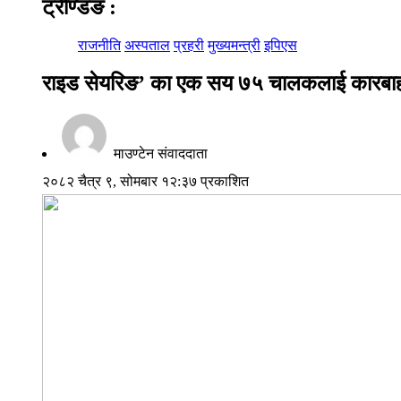
ट्रेण्डिङ
:
राजनीति
अस्पताल
प्रहरी
मुख्यमन्त्री
इपिएस
राइड सेयरिङ’ का एक सय ७५ चालकलाई कारबा
माउण्टेन संवाददाता
२०८२ चैत्र ९, सोमबार १२:३७ प्रकाशित