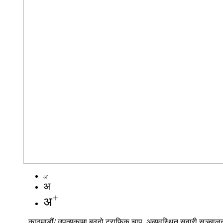
-
अ
अ
+
अ
काठमाडौं/ उपत्यकामा बढ्दो ट्राफिक चाप, अव्यवस्थित सवारी सञ्चालन 