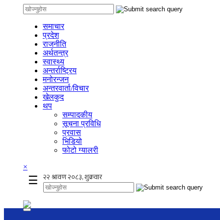
समाचार
प्रदेश
राजनीति
अर्थतन्त्र
स्वास्थ्य
अन्तर्राष्ट्रिय
मनोरन्जन
अन्तरवार्ता/विचार
खेलकुद
थप
सम्पादकीय
सूचना प्रविधि
प्रवास
भिडियो
फोटो ग्यालरी
×
☰