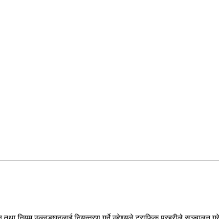
तथा नियम उल्लङ्घनलाई नियन्त्रण गर्ने उद्देश्यले ट्राफिक प्रहरीले सञ्चालन ग