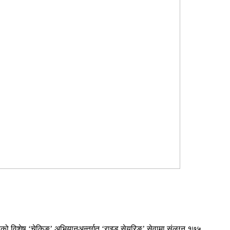
रेको विशेष ‘चेकिङ’ अभियानअन्तर्गत ‘राइड सेयरिङ’ सेवामा संलग्न १७५