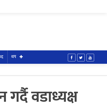
थप
ुद
्दै वडाध्यक्ष