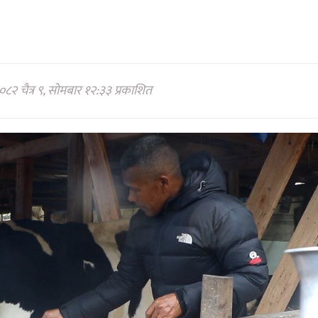
०८२ चैत्र ९, सोमबार १२:३३ प्रकाशित