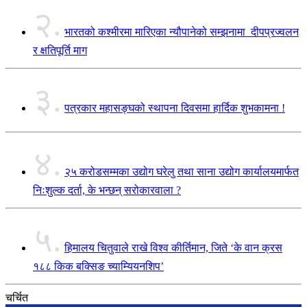
२.
भारतको कश्मीरमा मारिएका न्यौपानेको सम्झनामा दीपप्रज्वलन
र क्षतिपूर्ति माग
३.
पत्रकार महासङ्घको स्थापना दिवसमा हार्दिक शुभकामना !
४.
२५ करोडसम्मका उद्योग घरेलु तथा साना उद्योग कार्यालयमार्फत
निःशुल्क दर्ता, के भन्छन् सरोकारवाला ?
५.
हिमालय चितुवाले राखे विश्व कीर्तिमान, जिते ‘के वान क्रस
१८८ किक बक्सिङ च्याम्यियनशिप’
चर्चित