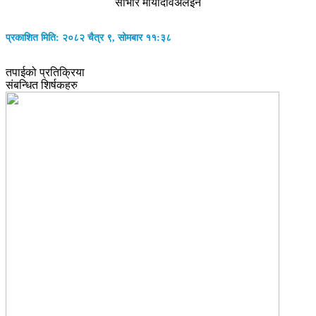
साभार मायादेविअलइन
प्रकाशित मिति: २०८२ चैत्र ९, सोमबार ११:३८
तपाईको प्रतिक्रिया
संबन्धित शिर्षकहरु