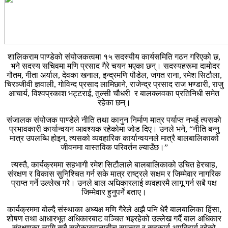
शालिकराम पाण्डेको संयोजकत्वमा १५ सदस्यीय कार्यसमिति गठन गरिएको छ,
भने सदस्य सचिवमा मणि प्रसाद गैरे चयन भएका छन्। सदस्यहरूमा दामोदर
गौतम, गीता अर्याल, देवका खनाल, इन्द्रमणि पौडेल, जगत राना, रमेश सिटौला,
चिरञ्जीवी ज्ञवाली, गोविन्द प्रसाद लामिछाने, राजेन्द्र प्रसाद राज भण्डारी, राजु
आचार्य, विश्वप्रकाश भट्टराई, तुल्सी चौधरी र बालक्लवका प्रतिनिधी समेत
रहेका छन्।
संजालक संयोजक पाण्डेले नीति तथा कानुन निर्माण मात्र पर्याप्त नभई त्यसको
प्रभावकारी कार्यान्वयन आवश्यक रहेकोमा जोड दिए। उनले भने, “नीति बन्नु
मात्र उपलब्धि होइन, त्यसको व्यवहारिक कार्यान्वयनले मात्रै बालबालिकाको
जीवनमा वास्तविक परिवर्तन ल्याउँछ।”
त्यस्तै, कार्यक्रममा सहभागी रमेश सिटौलाले बालबालिकाको उचित हेरचाह,
संरक्षण र विकास सुनिश्चित गर्न सके मात्र राष्ट्रले सक्षम र जिम्मेवार नागरिक
प्राप्त गर्ने उल्लेख गरे। उनले बाल अधिकारलाई व्यवहारमै लागू गर्न सबै पक्ष
जिम्मेवार हुनुपर्ने बताए।
कार्यक्रममा बोल्दै संस्थाका अध्यक्ष मणि गैरेले अझै पनि धेरै बालबालिका हिंसा,
शोषण तथा आधारभूत अधिकारबाट वञ्चित भइरहेको उल्लेख गर्दै बाल अधिकार
संरक्षणका लागि सबै सरोकारवालाबीच समन्वय र सहकार्य अपरिहार्य रहेको