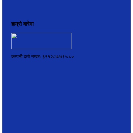
हाम्रो बारेमा
कम्पनी दर्ता नम्बर: ३११२८७/७९/०८०