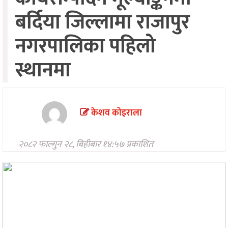
मनोरन्जन
बर्दिया जिल्लामा राजापुर
अन्तरवार्ता/
नगरपालिका पहिलो
विचार
स्थानमा
खेलकुद
थप
केशव कोइराला
२०८२ फाल्गुन २८, बिहीबार १४:५७ प्रकाशित