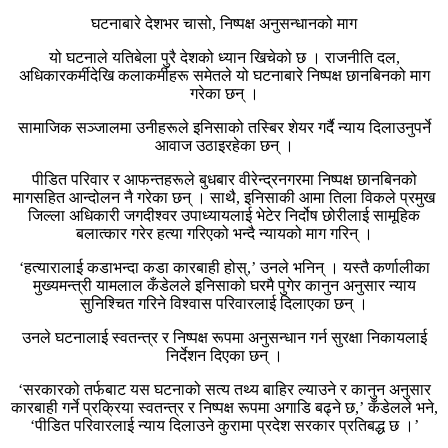
घटनाबारे देशभर चासो, निष्पक्ष अनुसन्धानको माग
यो घटनाले यतिबेला पुरै देशको ध्यान खिचेको छ । राजनीति दल,
अधिकारकर्मीदेखि कलाकर्मीहरू समेतले यो घटनाबारे निष्पक्ष छानबिनको माग
गरेका छन् ।
सामाजिक सञ्जालमा उनीहरूले इनिसाको तस्बिर शेयर गर्दै न्याय दिलाउनुपर्ने
आवाज उठाइरहेका छन् ।
पीडित परिवार र आफन्तहरूले बुधबार वीरेन्द्रनगरमा निष्पक्ष छानबिनको
मागसहित आन्दोलन नै गरेका छन् । साथै, इनिसाकी आमा तिला विकले प्रमुख
जिल्ला अधिकारी जगदीश्वर उपाध्यायलाई भेटेर निर्दोष छोरीलाई सामूहिक
बलात्कार गरेर हत्या गरिएको भन्दै न्यायको माग गरिन् ।
‘हत्यारालाई कडाभन्दा कडा कारबाही होस्,’ उनले भनिन् । यस्तै कर्णालीका
मुख्यमन्त्री यामलाल कँडेलले इनिसाको घरमै पुगेर कानुन अनुसार न्याय
सुनिश्चित गरिने विश्वास परिवारलाई दिलाएका छन् ।
उनले घटनालाई स्वतन्त्र र निष्पक्ष रूपमा अनुसन्धान गर्न सुरक्षा निकायलाई
निर्देशन दिएका छन् ।
‘सरकारको तर्फबाट यस घटनाको सत्य तथ्य बाहिर ल्याउने र कानुन अनुसार
कारबाही गर्ने प्रक्रिया स्वतन्त्र र निष्पक्ष रूपमा अगाडि बढ्ने छ,’ कँडेलले भने,
‘पीडित परिवारलाई न्याय दिलाउने कुरामा प्रदेश सरकार प्रतिबद्ध छ ।’