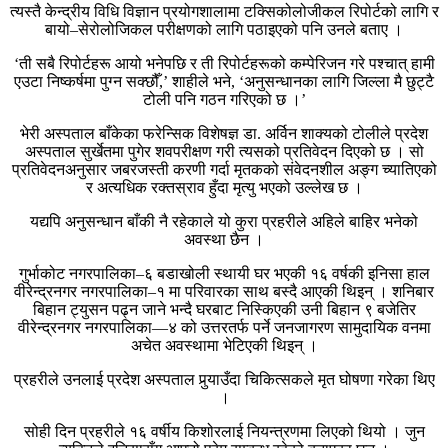
त्यस्तै केन्द्रीय विधि विज्ञान प्रयोगशालामा टक्सिकोलोजीकल रिपोर्टको लागि र
बायो–सेरोलोजिकल परीक्षणको लागि पठाइएको पनि उनले बताए ।
‘ती सबै रिपोर्टहरू आयो भनेपछि र ती रिपोर्टहरूको कम्पेरिजन गरे पश्चात् हामी
एउटा निष्कर्षमा पुग्न सक्छौँ,’ शाहीले भने, ‘अनुसन्धानका लागि जिल्ला मै छुट्टै
टोली पनि गठन गरिएको छ ।’
भेरी अस्पताल बाँकेका फरेन्सिक विशेषज्ञ डा. अर्विन शाक्यको टोलीले प्रदेश
अस्पताल सुर्खेतमा पुगेर शवपरीक्षण गरी त्यसको प्रतिवेदन दिएको छ । सो
प्रतिवेदनअनुसार जबरजस्ती करणी गर्दा मृतकको संवेदनशील अङ्ग च्यातिएको
र अत्यधिक रक्तस्राव हुँदा मृत्यु भएको उल्लेख छ ।
यद्यपि अनुसन्धान बाँकी नै रहेकाले यो कुरा प्रहरीले अहिले बाहिर भनेको
अवस्था छैन ।
गुर्भाकोट नगरपालिका–६ बडाखोली स्थायी घर भएकी १६ वर्षकी इनिसा हाल
वीरेन्द्रनगर नगरपालिका–१ मा परिवारका साथ बस्दै आएकी थिइन् । शनिबार
बिहान ट्युसन पढ्न जाने भन्दै घरबाट निस्किएकी उनी बिहान ९ बजेतिर
वीरेन्द्रनगर नगरपालिका—४ को उत्तरतर्फ पर्ने जनजागरण सामुदायिक वनमा
अचेत अवस्थामा भेटिएकी थिइन् ।
प्रहरीले उनलाई प्रदेश अस्पताल पुर्‍याउँदा चिकित्सकले मृत घोषणा गरेका थिए
।
सोही दिन प्रहरीले १६ वर्षीय किशोरलाई नियन्त्रणमा लिएको थियो । जुन