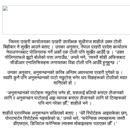
जिल्ला प्रहरी कार्यालयका प्रहरी उपरीक्षक सुधीराज शाहीले उक्त टोली
बिहीबार नै सुर्खेत आउने बताए । उनका अनुसार, नेपाल प्रहरी प्रदेश कार्यालय
नेपालगन्जबाट पोलिग्राफ गर्ने अर्को एक टोली पनि सुर्खेत आउँदै छ । ‘उक्त
पोलिग्राफले झूटो बोलेको पत्ता लगाउँछ,’ उनले भने, ‘त्यस्तै सोही अफिसबाट
सीडीआर एनालिसिसहरू लगायतका विज्ञ टोली पनि आउँदै हुनुहुन्छ ।’
उनका अनुसार, अनुसन्धानको करिब अन्तिम अवस्थामा प्रहरी पुगेको छ ।
यद्यपि कुनै पनि अनुसन्धानको पाटो नछुटोस् भनेर थप विज्ञहरूको टोलीको मदत
मागिएको हो ।
‘अनुसन्धानको पाटोहरू नछुटोस् भनेर हो, यसलाई बलियो बनाएर लैजानको
लागि र अनुसन्धान पाटोलाई अझ व्यापक बनाएर लैजानको लागि यो टिमहरूको
पनि माग गरेका छौँ,’ शाहीले भने ।
शाहीले प्रारम्भिक अनुसन्धान सकिएको बताए । ‘धेरै रिपोर्टहरू आइसकेका छन्,
पोस्टमार्टम रिपोर्टहरू भइसकेको छ,’ उनले थपे, ‘फरेन्सिक ल्याबहरूमा जस्तै
डीएफएल, डिजिटल फरेन्सिक ल्याबमा मोबाइलहरू पठाएका छौँ ।’