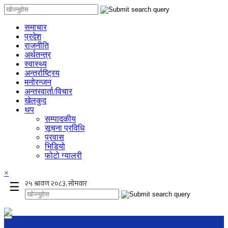
समाचार
प्रदेश
राजनीति
अर्थतन्त्र
स्वास्थ्य
अन्तर्राष्ट्रिय
मनोरन्जन
अन्तरवार्ता/विचार
खेलकुद
थप
सम्पादकीय
सूचना प्रविधि
प्रवास
भिडियो
फोटो ग्यालरी
×
☰