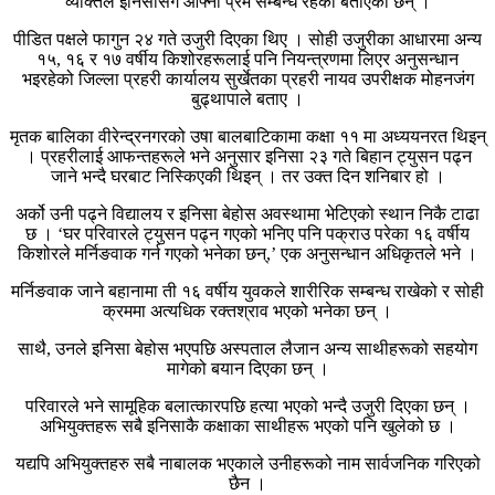
व्यक्तिले इनिसासँग आफ्नो प्रेम सम्बन्ध रहेको बताएका छन् ।
पीडित पक्षले फागुन २४ गते उजुरी दिएका थिए । सोही उजुरीका आधारमा अन्य
१५, १६ र १७ वर्षीय किशोरहरूलाई पनि नियन्त्रणमा लिएर अनुसन्धान
भइरहेको जिल्ला प्रहरी कार्यालय सुर्खेतका प्रहरी नायव उपरीक्षक मोहनजंग
बुढ्थापाले बताए ।
मृतक बालिका वीरेन्द्रनगरको उषा बालबाटिकामा कक्षा ११ मा अध्ययनरत थिइन्
। प्रहरीलाई आफन्तहरूले भने अनुसार इनिसा २३ गते बिहान ट्युसन पढ्न
जाने भन्दै घरबाट निस्किएकी थिइन् । तर उक्त दिन शनिबार हो ।
अर्को उनी पढ्ने विद्यालय र इनिसा बेहोस अवस्थामा भेटिएको स्थान निकै टाढा
छ । ‘घर परिवारले ट्युसन पढ्न गएको भनिए पनि पक्राउ परेका १६ वर्षीय
किशोरले मर्निङवाक गर्न गएको भनेका छन्,’ एक अनुसन्धान अधिकृतले भने ।
मर्निङवाक जाने बहानामा ती १६ वर्षीय युवकले शारीरिक सम्बन्ध राखेको र सोही
क्रममा अत्यधिक रक्तश्राव भएको भनेका छन् ।
साथै, उनले इनिसा बेहोस भएपछि अस्पताल लैजान अन्य साथीहरूको सहयोग
मागेको बयान दिएका छन् ।
परिवारले भने सामूहिक बलात्कारपछि हत्या भएको भन्दै उजुरी दिएका छन् ।
अभियुक्तहरू सबै इनिसाकै कक्षाका साथीहरू भएको पनि खुलेको छ ।
यद्यपि अभियुक्तहरु सबै नाबालक भएकाले उनीहरूको नाम सार्वजनिक गरिएको
छैन ।