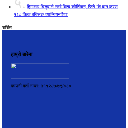
५.
हिमालय चितुवाले राखे विश्व कीर्तिमान, जिते ‘के वान क्रस
१८८ किक बक्सिङ च्याम्यियनशिप’
चर्चित
हाम्रो बारेमा
कम्पनी दर्ता नम्बर: ३११२८७/७९/०८०