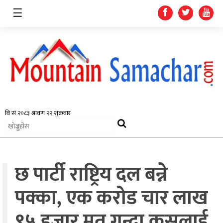
☰
समाचार
प्रदेश
राजनीति
छ पार्टी राष्ट्रिय दल बन्ने
अर्थतन्त्र
स्वास्थ्य
पक्का, एक करोड चार लाख
अन्तर्राष्ट्रिय
९५ हजार मत गन्दा कसलाई