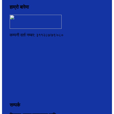
हाम्रो बारेमा
कम्पनी दर्ता नम्बर: ३११२८७/७९/०८०
सम्पर्क