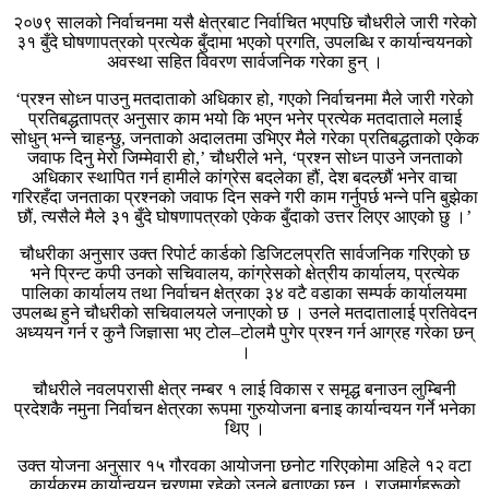
२०७९ सालको निर्वाचनमा यसै क्षेत्रबाट निर्वाचित भएपछि चौधरीले जारी गरेको
३१ बुँदे घोषणापत्रको प्रत्येक बुँदामा भएको प्रगति, उपलब्धि र कार्यान्वयनको
अवस्था सहित विवरण सार्वजनिक गरेका हुन् ।
‘प्रश्न सोध्न पाउनु मतदाताको अधिकार हो, गएको निर्वाचनमा मैले जारी गरेको
प्रतिबद्धतापत्र अनुसार काम भयो कि भएन भनेर प्रत्येक मतदाताले मलाई
सोधुन् भन्ने चाहन्छु, जनताको अदालतमा उभिएर मैले गरेका प्रतिबद्धताको एकेक
जवाफ दिनु मेरो जिम्मेवारी हो,’ चौधरीले भने, ‘प्रश्न सोध्न पाउने जनताको
अधिकार स्थापित गर्न हामीले कांग्रेस बदलेका हौं, देश बदल्छौं भनेर वाचा
गरिरहँदा जनताका प्रश्नको जवाफ दिन सक्ने गरी काम गर्नुपर्छ भन्ने पनि बुझेका
छौं, त्यसैले मैले ३१ बुँदे घोषणापत्रको एकेक बुँदाको उत्तर लिएर आएको छु ।’
चौधरीका अनुसार उक्त रिपोर्ट कार्डको डिजिटलप्रति सार्वजनिक गरिएको छ
भने प्रिन्ट कपी उनको सचिवालय, कांग्रेसको क्षेत्रीय कार्यालय, प्रत्येक
पालिका कार्यालय तथा निर्वाचन क्षेत्रका ३४ वटै वडाका सम्पर्क कार्यालयमा
उपलब्ध हुने चौधरीको सचिवालयले जनाएको छ । उनले मतदातालाई प्रतिवेदन
अध्ययन गर्न र कुनै जिज्ञासा भए टोल–टोलमै पुगेर प्रश्न गर्न आग्रह गरेका छन्
।
चौधरीले नवलपरासी क्षेत्र नम्बर १ लाई विकास र समृद्ध बनाउन लुम्बिनी
प्रदेशकै नमुना निर्वाचन क्षेत्रका रूपमा गुरुयोजना बनाइ कार्यान्वयन गर्ने भनेका
थिए ।
उक्त योजना अनुसार १५ गौरवका आयोजना छनोट गरिएकोमा अहिले १२ वटा
कार्यक्रम कार्यान्वयन चरणमा रहेको उनले बताएका छन् । राजमार्गहरूको