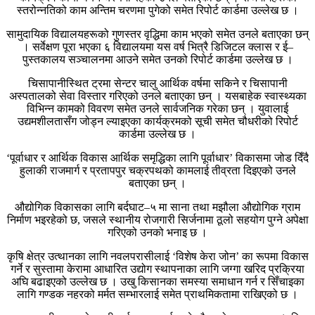
स्तरोन्नतिको काम अन्तिम चरणमा पुगेको समेत रिपोर्ट कार्डमा उल्लेख छ ।
सामुदायिक विद्यालयहरूको गुणस्तर वृद्धिमा काम भएको समेत उनले बताएका छन्
। सर्वेक्षण पूरा भएका ६ विद्यालयमा यस वर्ष भित्रै डिजिटल क्लास र ई–
पुस्तकालय सञ्चालनमा आउने समेत उनको रिपोर्ट कार्डमा उल्लेख छ ।
चिसापानीस्थित ट्रमा सेन्टर चालु आर्थिक वर्षमा सकिने र चिसापानी
अस्पतालको सेवा विस्तार गरिएको उनले बताएका छन् । यसबाहेक स्वास्थ्यका
विभिन्न कामको विवरण समेत उनले सार्वजनिक गरेका छन् । युवालाई
उद्यमशीलतासँग जोड्न ल्याइएका कार्यक्रमको सूची समेत चौधरीको रिपोर्ट
कार्डमा उल्लेख छ ।
‘पूर्वाधार र आर्थिक विकास आर्थिक समृद्धिका लागि पूर्वाधार’ विकासमा जोड दिँदै
हुलाकी राजमार्ग र प्रतापपुर चक्रपथको कामलाई तीव्रता दिइएको उनले
बताएका छन् ।
औद्योगिक विकासका लागि बर्दघाट–५ मा साना तथा मझौला औद्योगिक ग्राम
निर्माण भइरहेको छ, जसले स्थानीय रोजगारी सिर्जनामा ठूलो सहयोग पुग्ने अपेक्षा
गरिएको उनको भनाइ छ ।
कृषि क्षेत्र उत्थानका लागि नवलपरासीलाई ‘विशेष केरा जोन’ का रूपमा विकास
गर्ने र सुस्तामा केरामा आधारित उद्योग स्थापनाका लागि जग्गा खरिद प्रक्रिया
अघि बढाइएको उल्लेख छ । उखु किसानका समस्या समाधान गर्न र सिँचाइका
लागि गण्डक नहरको मर्मत सम्भारलाई समेत प्राथमिकतामा राखिएको छ ।