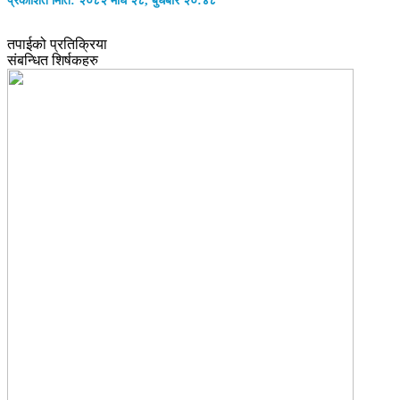
प्रकाशित मिति: २०८२ माघ २८, बुधबार २०:४८
तपाईको प्रतिक्रिया
संबन्धित शिर्षकहरु