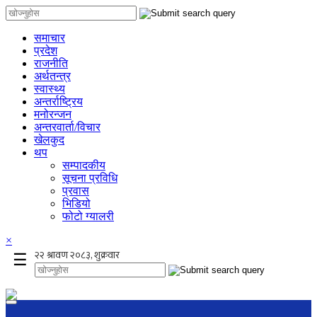
समाचार
प्रदेश
राजनीति
अर्थतन्त्र
स्वास्थ्य
अन्तर्राष्ट्रिय
मनोरन्जन
अन्तरवार्ता/विचार
खेलकुद
थप
सम्पादकीय
सूचना प्रविधि
प्रवास
भिडियो
फोटो ग्यालरी
×
☰