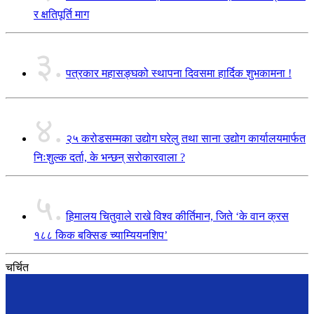
र क्षतिपूर्ति माग
३.
पत्रकार महासङ्घको स्थापना दिवसमा हार्दिक शुभकामना !
४.
२५ करोडसम्मका उद्योग घरेलु तथा साना उद्योग कार्यालयमार्फत
निःशुल्क दर्ता, के भन्छन् सरोकारवाला ?
५.
हिमालय चितुवाले राखे विश्व कीर्तिमान, जिते ‘के वान क्रस
१८८ किक बक्सिङ च्याम्यियनशिप’
चर्चित