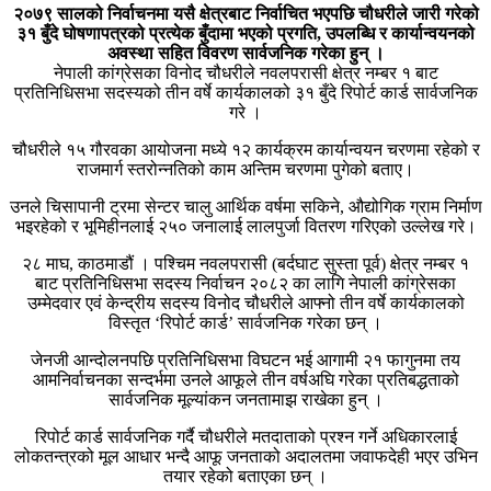
२०७९ सालको निर्वाचनमा यसै क्षेत्रबाट निर्वाचित भएपछि चौधरीले जारी गरेको
३१ बुँदे घोषणापत्रको प्रत्येक बुँदामा भएको प्रगति, उपलब्धि र कार्यान्वयनको
अवस्था सहित विवरण सार्वजनिक गरेका हुन् ।
नेपाली कांग्रेसका विनोद चौधरीले नवलपरासी क्षेत्र नम्बर १ बाट
प्रतिनिधिसभा सदस्यको तीन वर्षे कार्यकालको ३१ बुँदे रिपोर्ट कार्ड सार्वजनिक
गरे ।
चौधरीले १५ गौरवका आयोजना मध्ये १२ कार्यक्रम कार्यान्वयन चरणमा रहेको र
राजमार्ग स्तरोन्नतिको काम अन्तिम चरणमा पुगेको बताए।
उनले चिसापानी ट्रमा सेन्टर चालु आर्थिक वर्षमा सकिने, औद्योगिक ग्राम निर्माण
भइरहेको र भूमिहीनलाई २५० जनालाई लालपुर्जा वितरण गरिएको उल्लेख गरे।
२८ माघ, काठमाडौं । पश्चिम नवलपरासी (बर्दघाट सुस्ता पूर्व) क्षेत्र नम्बर १
बाट प्रतिनिधिसभा सदस्य निर्वाचन २०८२ का लागि नेपाली कांग्रेसका
उम्मेदवार एवं केन्द्रीय सदस्य विनोद चौधरीले आफ्नो तीन वर्षे कार्यकालको
विस्तृत ‘रिपोर्ट कार्ड’ सार्वजनिक गरेका छन् ।
जेनजी आन्दोलनपछि प्रतिनिधिसभा विघटन भई आगामी २१ फागुनमा तय
आमनिर्वाचनका सन्दर्भमा उनले आफूले तीन वर्षअघि गरेका प्रतिबद्धताको
सार्वजनिक मूल्यांकन जनतामाझ राखेका हुन् ।
रिपोर्ट कार्ड सार्वजनिक गर्दै चौधरीले मतदाताको प्रश्न गर्ने अधिकारलाई
लोकतन्त्रको मूल आधार भन्दै आफू जनताको अदालतमा जवाफदेही भएर उभिन
तयार रहेको बताएका छन् ।