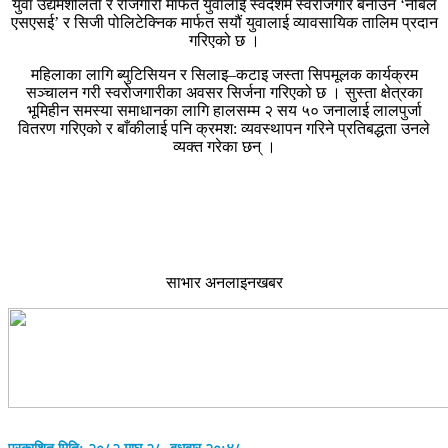
युवा उद्यमशीलता र रोजगारी मार्फत युवालाई स्वदेशमै स्वरोजगार बनाउन ‘नबिल
एसएसई’ र सिजी पोलिटेक्निक मार्फत सयौं युवालाई व्यावसायिक तालिम प्रदान
गरिएको छ ।
महिलाका लागि ब्युटिसियन र सिलाइ–कटाइ जस्ता सिपमूलक कार्यक्रम
सञ्चालन गरी स्वरोजगारीका अवसर सिर्जना गरिएको छ । सुस्ता क्षेत्रका
भूमिहीन समस्या समाधानका लागि हालसम्म २ सय ५० जनालाई लालपुर्जा
वितरण गरिएको र बाँकीलाई पनि क्रमश: व्यवस्थापन गरिने प्रतिबद्धता उनले
व्यक्त गरेका छन् ।
साभार अनलाइनखबर