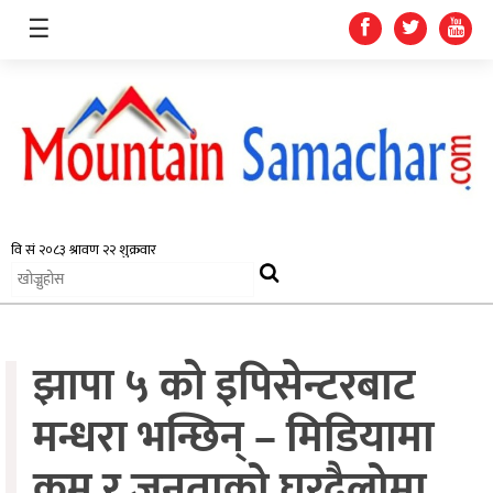
☰
समाचार
प्रदेश
राजनीति
झापा ५ को इपिसेन्टरबाट
अर्थतन्त्र
स्वास्थ्य
मन्धरा भन्छिन् – मिडियामा
अन्तर्राष्ट्रिय
कम र जनताको घरदैलोमा