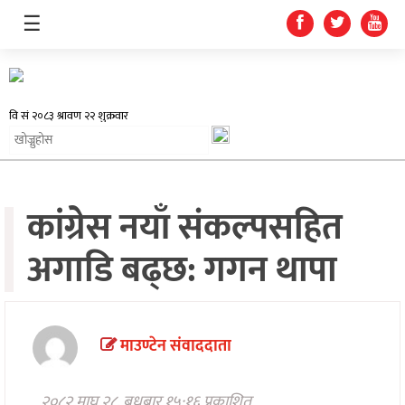
☰
समाचार
कांग्रेस नयाँ संकल्पसहित
प्रदेश
अगाडि बढ्छ: गगन थापा
राजनीति
अर्थतन्त्र
स्वास्थ्य
माउण्टेन संवाददाता
अन्तर्राष्ट्रिय
२०८२ माघ २८, बुधबार १५:१६ प्रकाशित