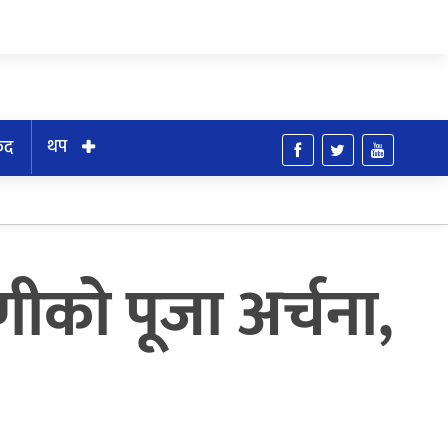
थप
ुद
रिणीको पूजा अर्चना,