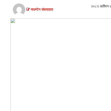
विचार
२०८२ आश्विन ७
माउण्टेन संवाददाता
खेलकुद
थप