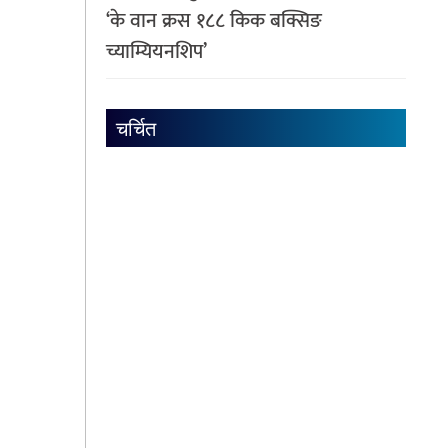
‘के वान क्रस १८८ किक बक्सिङ
च्याम्यियनशिप’
चर्चित