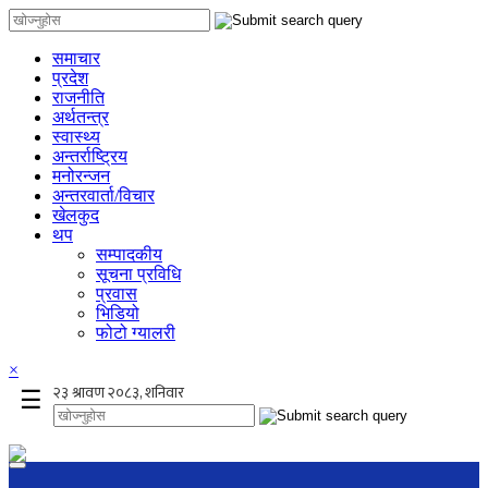
समाचार
प्रदेश
राजनीति
अर्थतन्त्र
स्वास्थ्य
अन्तर्राष्ट्रिय
मनोरन्जन
अन्तरवार्ता/विचार
खेलकुद
थप
सम्पादकीय
सूचना प्रविधि
प्रवास
भिडियो
फोटो ग्यालरी
×
☰