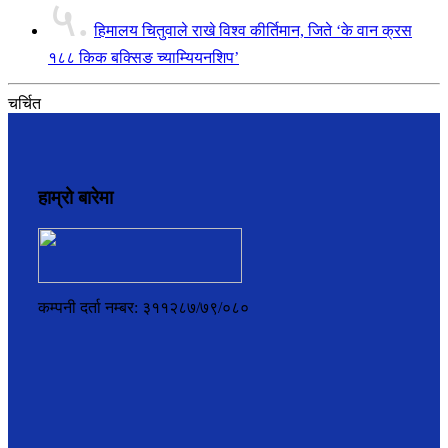
५.
हिमालय चितुवाले राखे विश्व कीर्तिमान, जिते ‘के वान क्रस
१८८ किक बक्सिङ च्याम्यियनशिप’
चर्चित
हाम्रो बारेमा
कम्पनी दर्ता नम्बर: ३११२८७/७९/०८०