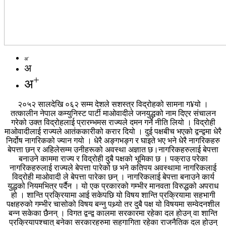
-
अ
अ
+
अ
२०५२ सालदेखि ०६२ सम्म देशले सशस्त्र विद्रोहको सामना ग¥यो ।
तत्कालीन नेपाल कम्युनिस्ट पार्टी माओवादीले जनयुद्धको नाम दिएर संचालन
गरेको उक्त विद्रोहलाई प्रारम्भमस राज्यले दमन गर्ने नीति लियो । विद्रोही
माओवादीलाई राज्यले आतंककारीको करार दियो । दुई पक्षबीच भएको द्वन्द्वमा धेरै
निर्दोष नागरिकको ज्यान गयो । धेरै अङ्गभङ्ग र घाइते भए भने धेरै नागरिकहरु
बेपत्ता छन् र अहिलेसम्म उनीहरूको अवस्था अज्ञात छ।नागरिकहरुलाई बेपत्ता
बनाउने काममा राज्य र विद्रोही दुबै पक्षको भूमिका छ । पक्राउ परेका
नागरिकहरुलाई राज्यले बेपत्ता पारेको छ भने कतिपय अवस्थामा नागरिकलाई
विद्रोही माओवादी ले बेपत्ता पारेका छन् । नागरिकलाई बेपत्ता बनाउने कार्य
युद्धको नियमभित्र पर्दैन । यो एक प्रकारको गम्भीर मानवता विरुद्धको अपराध
हो । शान्ति प्रक्रियामा आई सकेपछि यो विषय शान्ति प्रक्रियामा सहभागी
पक्षहरुको गम्भीर चासोको विषय बन्नु पथ्र्यो तर दुबै पक्ष यो विषयमा सम्वेदनशील
बन्न सकेका छैनन् । विगत द्वन्द्व कालमा सरकारमा रहेका दल होउन् वा शान्ति
प्रक्रियापश्चात् बनेका सरकारहरुमा सहगागिता रहेका राजनैतिक दल होउन्