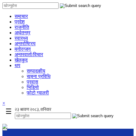
समाचार
प्रदेश
राजनीति
अर्थतन्त्र
स्वास्थ्य
अन्तर्राष्ट्रिय
मनोरन्जन
अन्तरवार्ता/विचार
खेलकुद
थप
सम्पादकीय
सूचना प्रविधि
प्रवास
भिडियो
फोटो ग्यालरी
×
☰