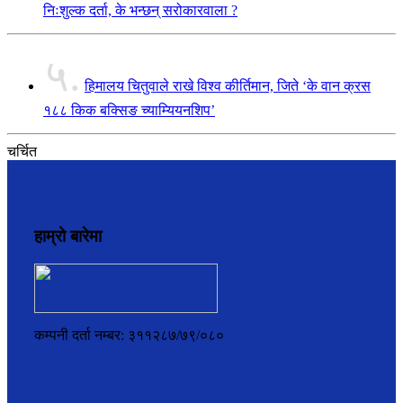
निःशुल्क दर्ता, के भन्छन् सरोकारवाला ?
५.
हिमालय चितुवाले राखे विश्व कीर्तिमान, जिते ‘के वान क्रस
१८८ किक बक्सिङ च्याम्यियनशिप’
चर्चित
हाम्रो बारेमा
कम्पनी दर्ता नम्बर: ३११२८७/७९/०८०