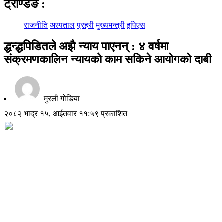
ट्रेण्डिङ
:
राजनीति
अस्पताल
प्रहरी
मुख्यमन्त्री
इपिएस
द्धन्द्धपिडितले अझै न्याय पाएनन् : ४ वर्षमा
संक्रमणकालिन न्यायको काम सकिने आयोगको दाबी
मुरली गोडिया
२०८२ भाद्र १५, आईतवार ११:५९ प्रकाशित