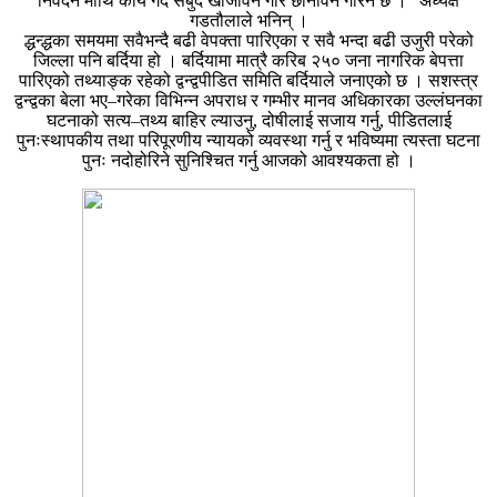
निवेदन माथि कार्य गर्दै सबुद खोजविन गरि छानविन गरिने छ ।” अध्यक्ष
गडतौलाले भनिन् ।
द्धन्द्धका समयमा सवैभन्दै बढी वेपक्ता पारिएका र सवै भन्दा बढी उजुरी परेको
जिल्ला पनि बर्दिया हो । बर्दियामा मात्रै करिब २५० जना नागरिक बेपत्ता
पारिएको तथ्याङ्क रहेको द्वन्द्वपीडित समिति बर्दियाले जनाएको छ । सशस्त्र
द्वन्द्वका बेला भए–गरेका विभिन्न अपराध र गम्भीर मानव अधिकारका उल्लंघनका
घटनाको सत्य–तथ्य बाहिर ल्याउनु, दोषीलाई सजाय गर्नु, पीडितलाई
पुनःस्थापकीय तथा परिपूरणीय न्यायको व्यवस्था गर्नु र भविष्यमा त्यस्ता घटना
पुनः नदोहोरिने सुनिश्चित गर्नु आजको आवश्यकता हो ।