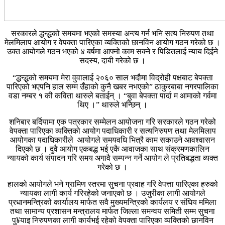
सरकारले द्धन्द्धको समयमा भएको समस्या अन्त्य गर्न भनि सत्य निरुपण तथा
मेलमिलाप आयोग र वेपक्ता पारिएका व्यक्तिको छानविन आयोग गठन गरेको छ ।
उक्त आयोगले गठन भएको ४ बर्षमा आफ्नो काम सक्ने र पिडितलाई न्याय दिईने
सदस्य, दाबी गरेको छ ।
“द्धन्द्धको समयमा मेरा वुवालाई २०६० साल भदौमा विद्रोही पक्षबाट बेपक्ता
पारिएको भएपनि हाल सम्म उँहाको कुनै खबर नभएको” ठाकुरबाबा नगरपालिका
वडा नम्बर १ की कविता थारुले बताईन् । “बुवा बेपक्ता पार्दा म आमाको गर्वमा
थिए ।” थारुले भन्छिन् ।
शनिबार बर्दियामा एक पत्रकार सम्मेलन आयोजना गरि सरकारले गठन गरेको
वेपक्ता पारिएका व्यक्तिको आयोग पदाधिकारी र सत्यनिरुपण तथा मेलमिलाप
आयोगका पदाधिकारीले आयोगले समयवधि भित्रै काम सकाउने आवश्वासन
दिएको छ । दुवै आयोग एकबद्ध भई एकै आवाजका साथ संक्रमणकालिन
न्यायको कार्य संपादन गरि समय अगावै सम्पन्न गर्ने आयोग ले प्रतिबद्धता व्यक्त
गरेको छ ।
हालको आयोगले भने ग्रामिण स्तरमा सुचना प्रवाह गरि वेपत्ता पारिएका हरुको
न्यायका लागी कार्य गरिरहेको जनाएको छ । उजुरीका लागी आयोगले
प्रधानमन्त्रिको कार्यालय मार्फत सवै मुख्यमन्त्रिको कार्यलय र संघिय ममिला
तथा सामान्य प्रशासन मन्त्रालय मार्फत जिल्ला समन्वय समिती सम्म सुचना
पु¥याइ निरुपणका लागी कार्यभई रहेको वेपक्ता पारिएका व्यक्तिको छानविन