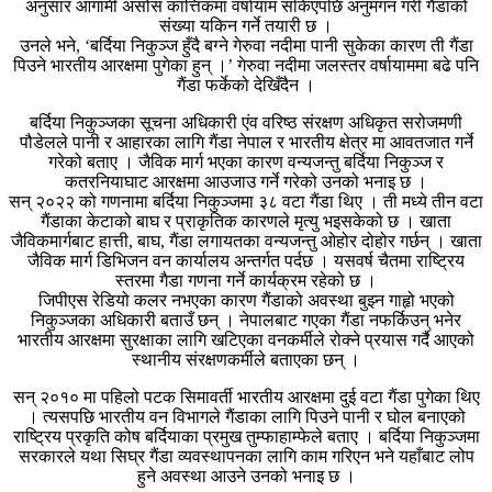
अनुसार आगामी असोस कात्तिकमा वर्षायाम सकिएपछि अनुमगन गरी गैंडाको
संख्या यकिन गर्ने तयारी छ ।
उनले भने, ‘बर्दिया निकुञ्ज हुँदै बग्ने गेरुवा नदीमा पानी सुकेका कारण ती गैंडा
पिउने भारतीय आरक्षमा पुगेका हुन् ।’ गेरुवा नदीमा जलस्तर वर्षायाममा बढे पनि
गैंडा फर्केको देखिँदैन ।
बर्दिया निकुञ्जका सूचना अधिकारी एंव वरिष्ठ संरक्षण अधिकृत सरोजमणी
पौडेलले पानी र आहारका लागि गैंडा नेपाल र भारतीय क्षेत्र मा आवतजात गर्ने
गरेको बताए । जैविक मार्ग भएका कारण वन्यजन्तु बर्दिया निकुञ्ज र
कतरनियाघाट आरक्षमा आउजाउ गर्ने गरेको उनको भनाइ छ ।
सन् २०२२ को गणनामा बर्दिया निकुञ्जमा ३८ वटा गैंडा थिए । ती मध्ये तीन वटा
गैंडाका केटाको बाघ र प्राकृतिक कारणले मृत्यु भइसकेको छ । खाता
जैविकमार्गबाट हात्ती, बाघ, गैंडा लगायतका वन्यजन्तु ओहोर दोहोर गर्छन् । खाता
जैविक मार्ग डिभिजन वन कार्यालय अन्तर्गत पर्दछ । यसवर्ष चैतमा राष्ट्रिय
स्तरमा गैडा गणना गर्ने कार्यक्रम रहेको छ ।
जिपीएस रेडियो कलर नभएका कारण गैंडाको अवस्था बुझ्न गाहृो भएको
निकुञ्जका अधिकारी बताउँ छन् । नेपालबाट गएका गैंडा नफर्किउन् भनेर
भारतीय आरक्षमा सुरक्षाका लागि खटिएका वनकर्मीले रोक्ने प्रयास गर्दै आएको
स्थानीय संरक्षणकर्मीले बताएका छन् ।
सन् २०१० मा पहिलो पटक सिमावर्ती भारतीय आरक्षमा दुई वटा गैंडा पुगेका थिए
। त्यसपछि भारतीय वन विभागले गैंडाका लागि पिउने पानी र घोल बनाएको
राष्ट्रिय प्रकृति कोष बर्दियाका प्रमुख तुम्फाहाम्फेले बताए । बर्दिया निकुञ्जमा
सरकारले यथा सिघ्र गैंडा व्यवस्थापनका लागि काम गरिएन भने यहाँबाट लोप
हुने अवस्था आउने उनको भनाइ छ ।