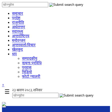
समाचार
प्रदेश
राजनीति
अर्थतन्त्र
स्वास्थ्य
अन्तर्राष्ट्रिय
मनोरन्जन
अन्तरवार्ता/विचार
खेलकुद
थप
सम्पादकीय
सूचना प्रविधि
प्रवास
भिडियो
फोटो ग्यालरी
×
☰