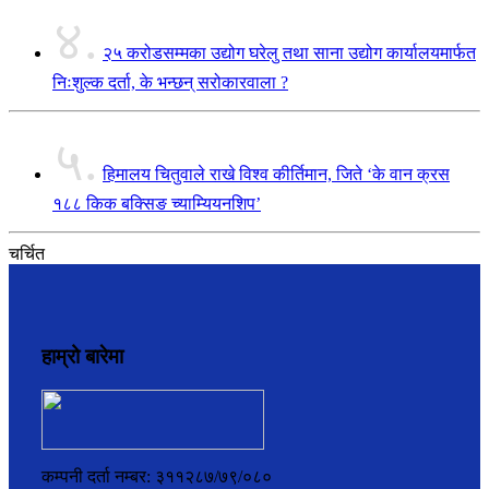
४.
२५ करोडसम्मका उद्योग घरेलु तथा साना उद्योग कार्यालयमार्फत
निःशुल्क दर्ता, के भन्छन् सरोकारवाला ?
५.
हिमालय चितुवाले राखे विश्व कीर्तिमान, जिते ‘के वान क्रस
१८८ किक बक्सिङ च्याम्यियनशिप’
चर्चित
हाम्रो बारेमा
कम्पनी दर्ता नम्बर: ३११२८७/७९/०८०