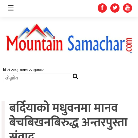
☰
समाचार
प्रदेश
राजनीति
बर्दियाको मधुवनमा मानव
अर्थतन्त्र
स्वास्थ्य
बेचबिखनबिरुद्ध अन्तरपुस्ता
अन्तर्राष्ट्रिय
संवाद