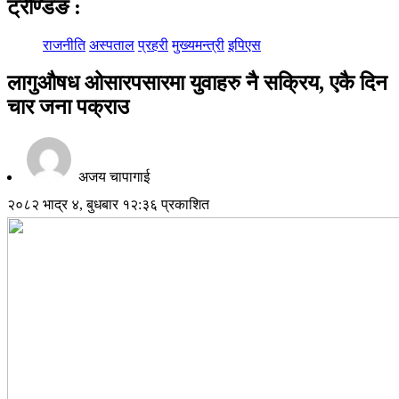
ट्रेण्डिङ
:
राजनीति
अस्पताल
प्रहरी
मुख्यमन्त्री
इपिएस
लागुऔषध ओसारपसारमा युवाहरु नै सक्रिय, एकै दिन
चार जना पक्राउ
अजय चापागाई
२०८२ भाद्र ४, बुधबार १२:३६ प्रकाशित