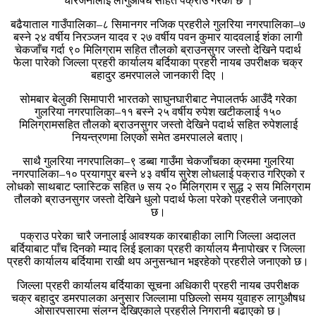
चारजनालाइ लागुऔषध सहित पक्राउ गरेको छ ।
बढैयाताल गाउँपालिका–८ सिमानगर नजिक प्रहरीले गुलरिया नगरपालिका–७
बस्ने २४ वर्षीय निरञ्जन यादव र २७ वर्षीय पवन कुमार यादवलाई शंका लागी
चेकजाँच गर्दा ९० मिलिग्राम सहित तौलको ब्राउनसुगर जस्तो देखिने पदार्थ
फेला पारेको जिल्ला प्रहरी कार्यालय बर्दियाका प्रहरी नायब उपरीक्षक चक्र
बहादुर डमरपालले जानकारी दिए ।
सोमबार बेलुकी सिमापारी भारतको साघुनघारीबाट नेपालतर्फ आउँदै गरेका
गुलरिया नगरपालिका–११ बस्ने २५ वर्षीय रुपेश खटीकलाई १५०
मिलिग्रामसहित तौलको ब्राउनसुगर जस्तो देखिने पदार्थ सहित रुपेशलाई
नियन्त्रणमा लिएको समेत डमरपालले बताए।
साथै गुलरिया नगरपालिका–९ डब्बा गाउँमा चेकजाँचका क्रममा गुलरिया
नगरपालिका–१० प्रयागपुर बस्ने ४३ वर्षीय सुरेश लोधलाई पक्राउ गरिएको र
लोधको साथबाट प्लास्टिक सहित ७ सय २० मिलिग्राम र सुद्ध २ सय मिलिग्राम
तौलको ब्राउनसुगर जस्तो देखिने धुलो पदार्थ फेला परेको प्रहरीले जनाएको
छ।
पक्राउ परेका चारै जनालाई आवश्यक कारबाहीका लागि जिल्ला अदालत
बर्दियाबाट पाँच दिनको म्याद लिई इलाका प्रहरी कार्यालय मैनापोखर र जिल्ला
प्रहरी कार्यालय बर्दियामा राखी थप अनुसन्धान भइरहेको प्रहरीले जनाएको छ।
जिल्ला प्रहरी कार्यालय बर्दियाका सूचना अधिकारी प्रहरी नायब उपरीक्षक
चक्र बहादुर डमरपालका अनुसार जिल्लामा पछिल्लो समय युवाहरु लागुऔषध
ओसारपसारमा संलग्न देखिएकाले प्रहरीले निगरानी बढाएको छ।