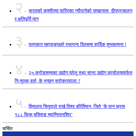
२.
भारतको कश्मीरमा मारिएका न्यौपानेको सम्झनामा दीपप्रज्वलन
र क्षतिपूर्ति माग
३.
पत्रकार महासङ्घको स्थापना दिवसमा हार्दिक शुभकामना !
४.
२५ करोडसम्मका उद्योग घरेलु तथा साना उद्योग कार्यालयमार्फत
निःशुल्क दर्ता, के भन्छन् सरोकारवाला ?
५.
हिमालय चितुवाले राखे विश्व कीर्तिमान, जिते ‘के वान क्रस
१८८ किक बक्सिङ च्याम्यियनशिप’
चर्चित