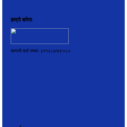
हाम्रो बारेमा
कम्पनी दर्ता नम्बर: ३११२८७/७९/०८०