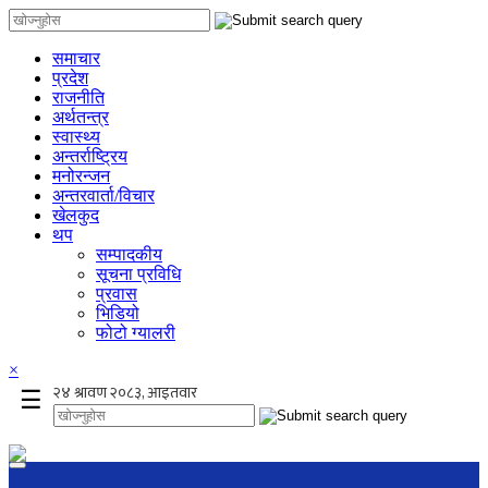
समाचार
प्रदेश
राजनीति
अर्थतन्त्र
स्वास्थ्य
अन्तर्राष्ट्रिय
मनोरन्जन
अन्तरवार्ता/विचार
खेलकुद
थप
सम्पादकीय
सूचना प्रविधि
प्रवास
भिडियो
फोटो ग्यालरी
×
☰