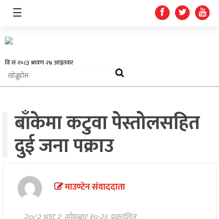
☰
समाचार
बाँकेमा कटुवा पेस्तोलसहित
प्रदेश
दुई जना पक्राउ
राजनीति
अर्थतन्त्र
स्वास्थ्य
माउण्टेन संवाददाता
अन्तर्राष्ट्रिय
२०८२ भाद्र २, सोमबार १०:२६ प्रकाशित