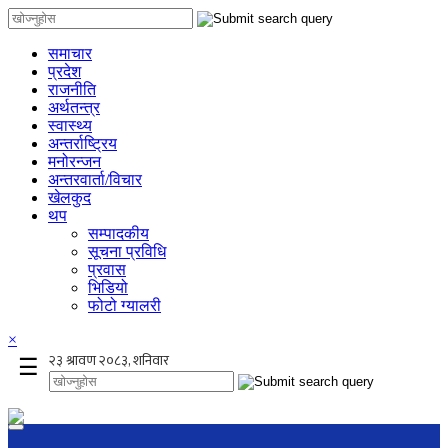
समाचार
प्रदेश
राजनीति
अर्थतन्त्र
स्वास्थ्य
अन्तर्राष्ट्रिय
मनोरन्जन
अन्तरवार्ता/विचार
खेलकुद
थप
सम्पादकीय
सूचना प्रविधि
प्रवास
भिडियो
फोटो ग्यालरी
×
☰