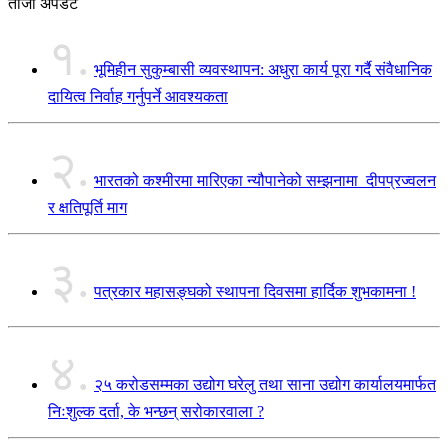
ताजा अपडेट
१.
भूमिहीन सुकुम्बासी व्यवस्थापन: अधुरा कार्य पूरा गर्दै संवैधानिक
दायित्व निर्वाह गर्नुपर्ने आवश्यकता
२.
भारतको कश्मीरमा मारिएका न्यौपानेको सम्झनामा दीपप्रज्वलन
र क्षतिपूर्ति माग
३.
पत्रकार महासङ्घको स्थापना दिवसमा हार्दिक शुभकामना !
४.
२५ करोडसम्मका उद्योग घरेलु तथा साना उद्योग कार्यालयमार्फत
निःशुल्क दर्ता, के भन्छन् सरोकारवाला ?