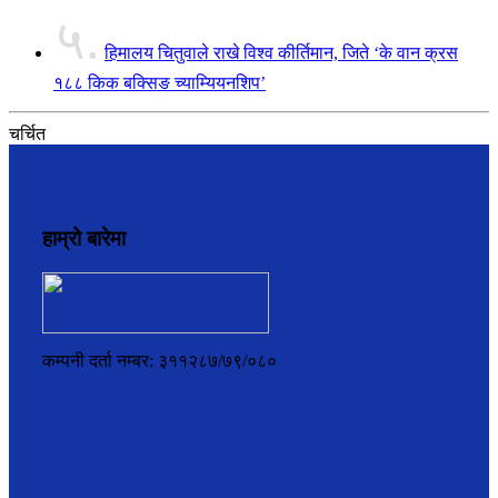
५.
हिमालय चितुवाले राखे विश्व कीर्तिमान, जिते ‘के वान क्रस
१८८ किक बक्सिङ च्याम्यियनशिप’
चर्चित
हाम्रो बारेमा
कम्पनी दर्ता नम्बर: ३११२८७/७९/०८०