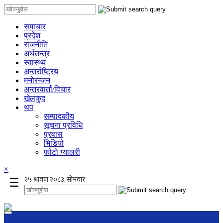
समाचार
प्रदेश
राजनीति
अर्थतन्त्र
स्वास्थ्य
अन्तर्राष्ट्रिय
मनोरन्जन
अन्तरवार्ता/विचार
खेलकुद
थप
सम्पादकीय
सूचना प्रविधि
प्रवास
भिडियो
फोटो ग्यालरी
×
☰