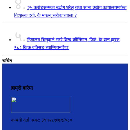
४.
२५ करोडसम्मका उद्योग घरेलु तथा साना उद्योग कार्यालयमार्फत
निःशुल्क दर्ता, के भन्छन् सरोकारवाला ?
५.
हिमालय चितुवाले राखे विश्व कीर्तिमान, जिते ‘के वान क्रस
१८८ किक बक्सिङ च्याम्यियनशिप’
चर्चित
हाम्रो बारेमा
कम्पनी दर्ता नम्बर: ३११२८७/७९/०८०