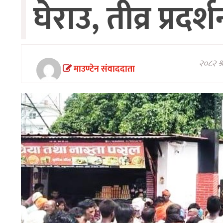
घेराउ, तीव्र प्रदर्
अन्तरवार्ता/
विचार
खेलकुद
थप
२०८२ श
माउण्टेन संवाददाता