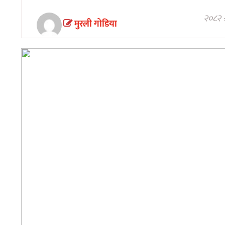
अन्तरवार्ता/
विचार
२०८२ श
मुरली गोडिया
खेलकुद
थप