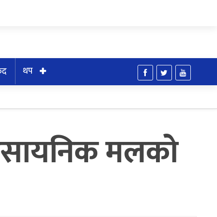
थप
ुद
 रासायनिक मलको