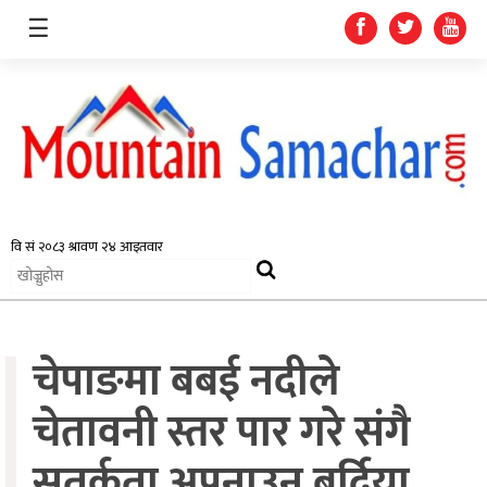
☰
समाचार
प्रदेश
राजनीति
चेपाङमा बबई नदीले
अर्थतन्त्र
स्वास्थ्य
चेतावनी स्तर पार गरे संगै
अन्तर्राष्ट्रिय
सतर्कता अपनाउन बर्दिया