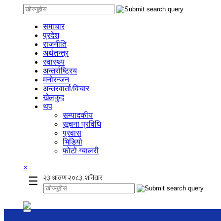
समाचार
प्रदेश
राजनीति
अर्थतन्त्र
स्वास्थ्य
अन्तर्राष्ट्रिय
मनोरन्जन
अन्तरवार्ता/विचार
खेलकुद
थप
सम्पादकीय
सूचना प्रविधि
प्रवास
भिडियो
फोटो ग्यालरी
×
☰