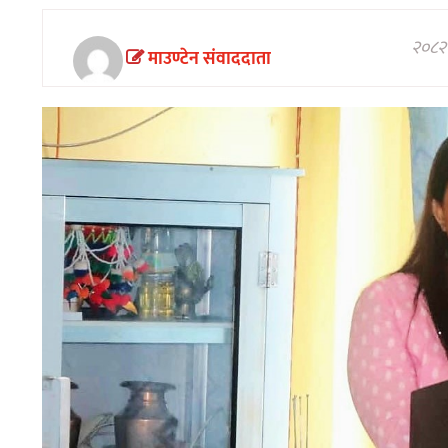
अन्तरवार्ता/
विचार
२०८२ 
माउण्टेन संवाददाता
खेलकुद
थप