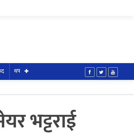
थप
ुद
मेयर भट्टराई