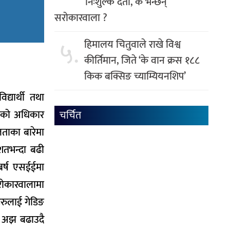
निःशुल्क दर्ता, के भन्छन्
सरोकारवाला ?
५.
हिमालय चितुवाले राखे विश्व
कीर्तिमान, जिते ‘के वान क्रस १८८
किक बक्सिङ च्याम्यियनशिप’
द्यार्थी तथा
्षाको अधिकार
चर्चित
ताका बारेमा
शतभन्दा बढी
 बर्ष एसईईमा
सरोकारवालामा
हरुलाई गेडिङ
ई अझ बढाउदै