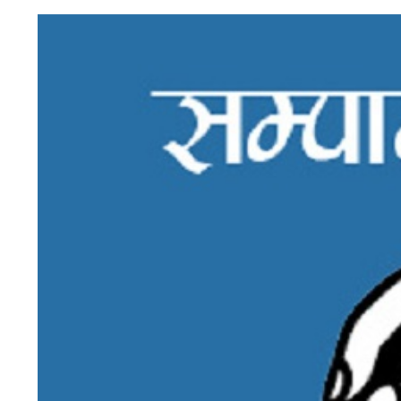
अन्तरवार्ता/
विचार
खेलकुद
थप