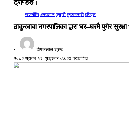
ट्रेण्डिङ
:
राजनीति
अस्पताल
प्रहरी
मुख्यमन्त्री
इपिएस
ठाकुरबाबा नगरपालिका द्वारा घर–घरमै पुगेर सुरक्ष
दीपकलाल श्रेष्ठ
२०८२ श्रावण १६, शुक्रबार ०७:२३ प्रकाशित