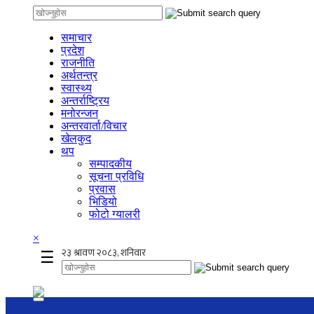
समाचार
प्रदेश
राजनीति
अर्थतन्त्र
स्वास्थ्य
अन्तर्राष्ट्रिय
मनोरन्जन
अन्तरवार्ता/विचार
खेलकुद
थप
सम्पादकीय
सूचना प्रविधि
प्रवास
भिडियो
फोटो ग्यालरी
×
☰