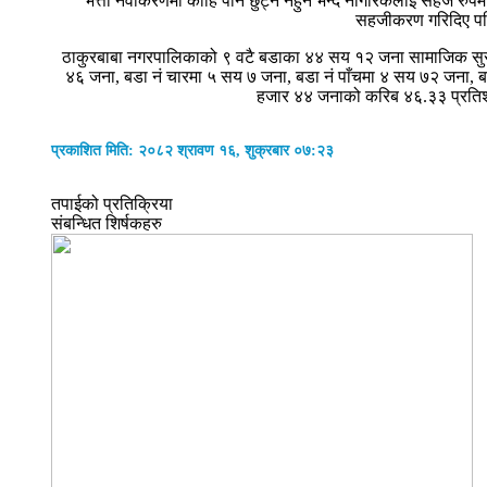
भत्ता नवीकरणमा कोहि पनि छुट्न नहुने भन्दै नागरिकलाई सहज रुप
सहजीकरण गरिदिए पछि
ठाकुरबाबा नगरपालिकाको ९ वटै बडाका ४४ सय १२ जना सामाजिक सुरक्षा
४६ जना, बडा नं चारमा ५ सय ७ जना, बडा नं पाँचमा ४ सय ७२ जना, 
हजार ४४ जनाको करिब ४६.३३ प्रतिशत 
प्रकाशित मिति: २०८२ श्रावण १६, शुक्रबार ०७:२३
तपाईको प्रतिक्रिया
संबन्धित शिर्षकहरु