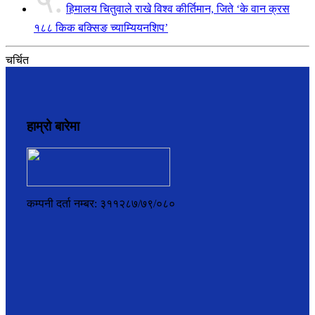
५.
हिमालय चितुवाले राखे विश्व कीर्तिमान, जिते ‘के वान क्रस
१८८ किक बक्सिङ च्याम्यियनशिप’
चर्चित
हाम्रो बारेमा
कम्पनी दर्ता नम्बर: ३११२८७/७९/०८०