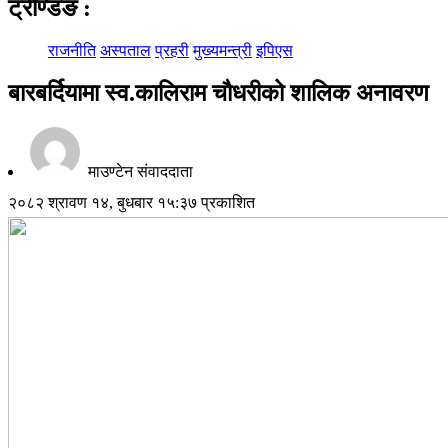
ट्रेण्डिङ
:
राजनीति
अस्पताल
प्रहरी
मुख्यमन्त्री
इपिएस
बारबर्दियामा स्व.कालिराम चौधरीको शालिक अनावरण
माउण्टेन संवाददाता
२०८२ श्रावण १४, बुधबार १५:३७ प्रकाशित