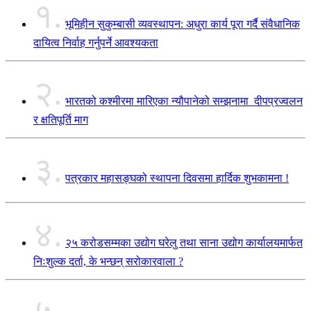
१.
भूमिहीन सुकुम्बासी व्यवस्थापन: अधुरा कार्य पूरा गर्दै संवैधानिक
दायित्व निर्वाह गर्नुपर्ने आवश्यकता
२.
भारतको कश्मीरमा मारिएका न्यौपानेको सम्झनामा दीपप्रज्वलन
र क्षतिपूर्ति माग
३.
पत्रकार महासङ्घको स्थापना दिवसमा हार्दिक शुभकामना !
४.
२५ करोडसम्मका उद्योग घरेलु तथा साना उद्योग कार्यालयमार्फत
निःशुल्क दर्ता, के भन्छन् सरोकारवाला ?