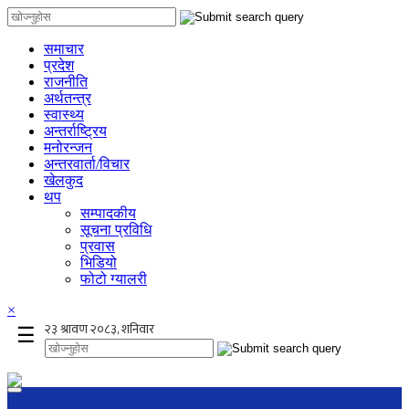
समाचार
प्रदेश
राजनीति
अर्थतन्त्र
स्वास्थ्य
अन्तर्राष्ट्रिय
मनोरन्जन
अन्तरवार्ता/विचार
खेलकुद
थप
सम्पादकीय
सूचना प्रविधि
प्रवास
भिडियो
फोटो ग्यालरी
×
☰