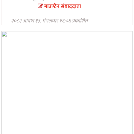
मनोरन्जन
माउण्टेन संवाददाता
अन्तरवार्ता/
२०८२ श्रावण १३, मंगलवार ११:०६ प्रकाशित
विचार
खेलकुद
थप