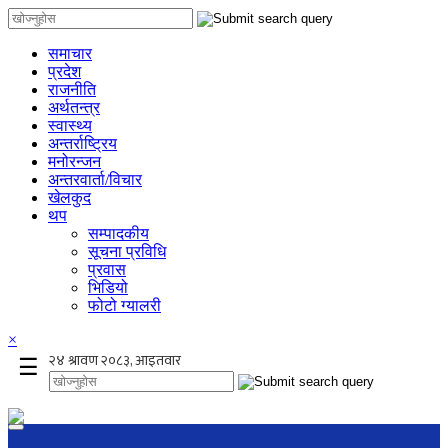
समाचार
प्रदेश
राजनीति
अर्थतन्त्र
स्वास्थ्य
अन्तर्राष्ट्रिय
मनोरन्जन
अन्तरवार्ता/विचार
खेलकुद
थप
सम्पादकीय
सूचना प्रविधि
प्रवास
भिडियो
फोटो ग्यालरी
×
☰