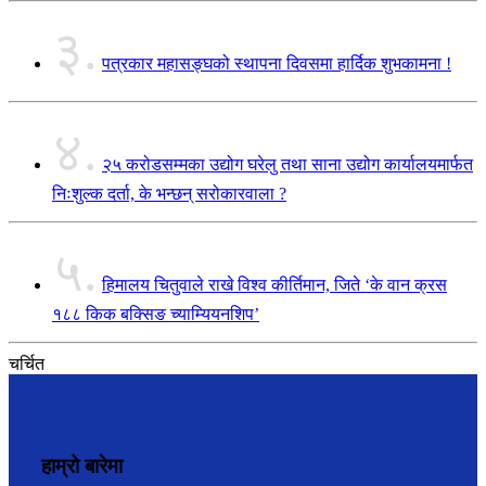
३.
पत्रकार महासङ्घको स्थापना दिवसमा हार्दिक शुभकामना !
४.
२५ करोडसम्मका उद्योग घरेलु तथा साना उद्योग कार्यालयमार्फत
निःशुल्क दर्ता, के भन्छन् सरोकारवाला ?
५.
हिमालय चितुवाले राखे विश्व कीर्तिमान, जिते ‘के वान क्रस
१८८ किक बक्सिङ च्याम्यियनशिप’
चर्चित
हाम्रो बारेमा