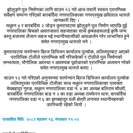
झोलुङ्गे पुल निर्माणका लागि साउन १२ गते आज तयारी स्वरूप प्रारम्भिक
सर्वेक्षण सम्पन्न गरिएको बारबर्दिया नगरपालिकाका नगरप्रमुख छविलाल थारुले
जानकारी दिए ।
मधुवन ४ र बारबर्दिया २ जोड्न कुमराघाटमा झोलुङ्गे पुल निर्माण भएपछि दुई
नगरपालिका बिचको आवतजावत सहजताका साथै कृषकहरूलाई कृषि जन्य
बस्तु बजारमा लैजान सहज भई स्थानीयवासीको आयआर्जन गरेर लाभान्वित हुने
समेत नगरप्रमुख थारुलो भने ।
कुमराघाटमा सस्पेन्सन ब्रिज डिभिजन कार्यालय पुल्चोक, ललितपुरबाट आएको
प्राविधिक टोलीले प्रारम्भिक सर्वे गरिसकेको र टोलीले पुल निर्माणको
सम्भाव्यता, भौगोलिक अवस्था र आवश्यक पूर्वाधारको प्रारम्भिक अध्ययन गरेको
समेत नगरप्रमुख थारुले बताए ।
साउन १२ गते गरिएको अनुगमनमा सस्पेन्सन ब्रिज डिभिजन कार्यालय पुल्चोक
ललितपुरका प्राविधिक टोलीका साथ मधुवन नगरपालिकाका प्रवक्ता
मेघबहादुर गुरुङ, मधुवन नगरपालिका वडा नं. ४ का अध्यक्ष बलिराम चौधरी,
बारबर्दिया नगरपालिका बाड न २ का वडा अध्यक्ष रामफेरन थारु, बारबर्दिया
नगरपालिका वडा न ६ का झगबहादुर वली क्षेत्री लगायत स्थानीयहरुको
उपस्थिती रहेको थियो ।
प्रकाशित मिति: २०८२ श्रावण १३, मंगलवार ११:०२