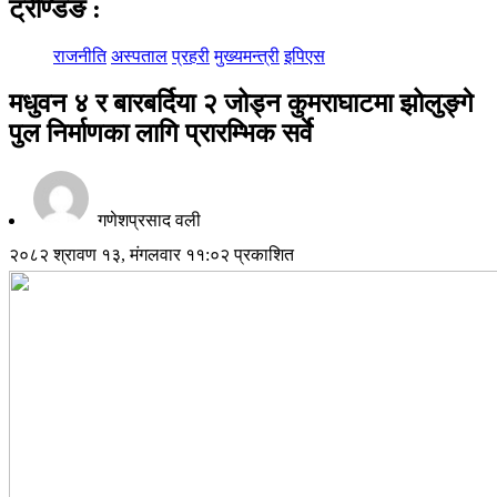
ट्रेण्डिङ
:
राजनीति
अस्पताल
प्रहरी
मुख्यमन्त्री
इपिएस
मधुवन ४ र बारबर्दिया २ जोड्न कुमराघाटमा झोलुङ्गे
पुल निर्माणका लागि प्रारम्भिक सर्वे
गणेशप्रसाद वली
२०८२ श्रावण १३, मंगलवार ११:०२ प्रकाशित