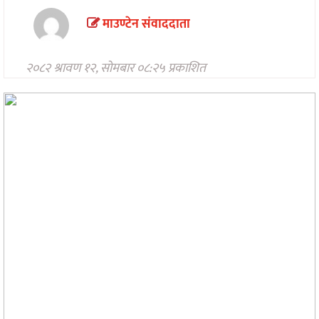
मनोरन्जन
माउण्टेन संवाददाता
अन्तरवार्ता/
विचार
२०८२ श्रावण १२, सोमबार ०८:२५ प्रकाशित
खेलकुद
थप