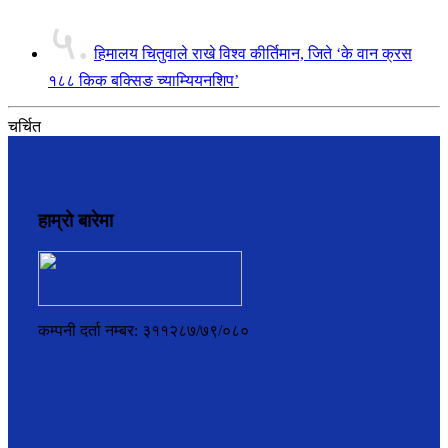
५.
हिमालय चितुवाले राखे विश्व कीर्तिमान, जिते ‘के वान क्रस
१८८ किक बक्सिङ च्याम्यियनशिप’
चर्चित
हाम्रो बारेमा
कम्पनी दर्ता नम्बर: ३११२८७/७९/०८०