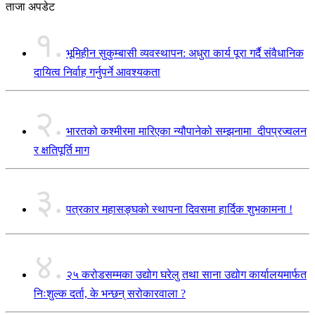
ताजा अपडेट
१.
भूमिहीन सुकुम्बासी व्यवस्थापन: अधुरा कार्य पूरा गर्दै संवैधानिक
दायित्व निर्वाह गर्नुपर्ने आवश्यकता
२.
भारतको कश्मीरमा मारिएका न्यौपानेको सम्झनामा दीपप्रज्वलन
र क्षतिपूर्ति माग
३.
पत्रकार महासङ्घको स्थापना दिवसमा हार्दिक शुभकामना !
४.
२५ करोडसम्मका उद्योग घरेलु तथा साना उद्योग कार्यालयमार्फत
निःशुल्क दर्ता, के भन्छन् सरोकारवाला ?