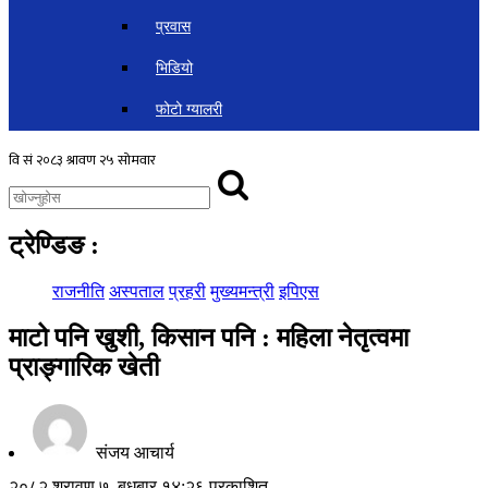
प्रवास
भिडियो
फोटो ग्यालरी
ट्रेण्डिङ
:
राजनीति
अस्पताल
प्रहरी
मुख्यमन्त्री
इपिएस
माटो पनि खुशी, किसान पनि : महिला नेतृत्वमा
प्राङ्गारिक खेती
संजय आचार्य
२०८२ श्रावण ७, बुधबार १४:२६ प्रकाशित