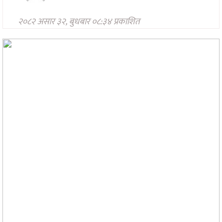
मनोरन्जन
२०८२ असार ३२, बुधबार ०८:३४ प्रकाशित
अन्तरवार्ता/
विचार
खेलकुद
थप