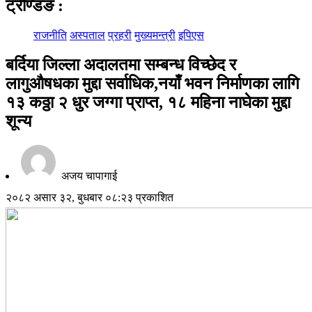
ट्रेण्डिङ
:
राजनीति
अस्पताल
प्रहरी
मुख्यमन्त्री
इपिएस
बर्दिया जिल्ला अदालतमा सम्बन्ध विच्छेद र
लागुऔषधका मुद्दा सर्वाधिक,नयाँ भवन निर्माणका लागि
१३ कठ्ठा २ धुर जग्गा प्राप्त, १८ महिना नाघेका मुद्दा
शून्य
अजय चापागाई
२०८२ असार ३२, बुधबार ०८:२३ प्रकाशित