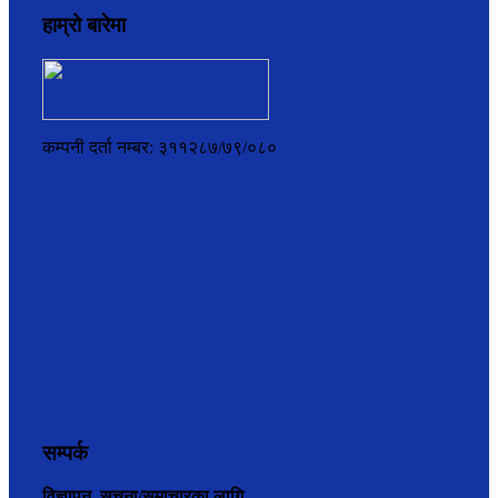
हाम्रो बारेमा
कम्पनी दर्ता नम्बर: ३११२८७/७९/०८०
सम्पर्क
विज्ञापन, सूचना/समाचारका लागि