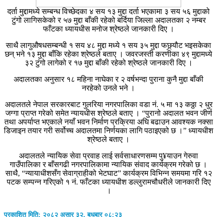
दर्ता मुद्दामध्ये सम्बन्ध विच्छेदका ४ सय १३ मुद्दा दर्ता भएकामा ३ सय ५६ मुद्दाको
टुंगो लागिसकेको र ५७ मुद्दा बाँकी रहेको बर्दिया जिल्ला अदालतका २ नम्बर
फाँटका ध्यायधीस मनोज श्रेष्ठले जानकारी दिए ।
साथै लागुऔषधसम्बन्धी १ सय ४८ मुद्दा मध्ये १ सय ३५ मुद्दा फछ्र्यौट भइसकेका
छन् भने १३ मुद्दा बाँकि रहेका श्रेष्ठले बताए । जवरजस्ती करणीका ४९ मुद्दामध्ये
३२ टुंगो लागेको र १७ मुद्दा बाँकी रहेको श्रेष्ठले जानकारी दिए ।
अदालतका अनुसार १८ महिना नाघेका र २ वर्षभन्दा पुराना कुनै मुद्दा बाँकी
नरहेको उनले भने ।
अदालतले नेपाल सरकारबाट गुलरिया नगरपालिका वडा नं. ५ मा १३ कठ्ठा २ धुर
जग्गा प्राप्त गरेको समेत न्यायधीस श्रेष्ठले बताए । “पुरानो अदालत भवन जीर्ण
तथा अपर्याप्त भएकाले नयाँ भवन निर्माण प्रक्रिया अघि बढाउन आवश्यक नक्सा
डिजाइन तयार गरी सर्वोच्च अदालतमा निर्णयका लागि पठाइएको छ ।” ध्यायधीश
श्रेष्ठले बताए ।
अदालतले न्यायिक सेवा प्रवाह लाई सर्वसाधारणसम्म पु¥याउन गेरुवा
गाउँपालिका र बाँसगढी नगरपालिकामा न्यायिक संवाद कार्यक्रम गरेको छ ।
साथै, “न्यायाधीशसँग सेवाग्राहीको भेटघाट” कार्यक्रम विभिन्न समयमा गरि १२
पटक सम्पन्न गरिएको १ नं. फाँटका ध्यायधीश डल्लुरामचौधरीले जानकारी दिए
।
प्रकाशित मिति: २०८२ असार ३२, बुधबार ०८:२३