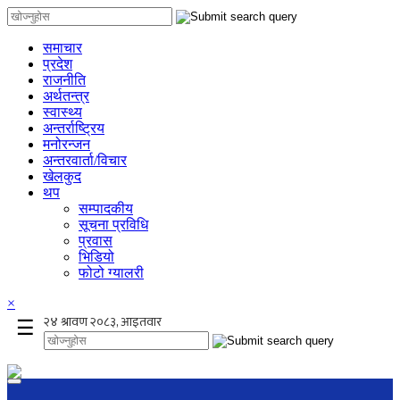
समाचार
प्रदेश
राजनीति
अर्थतन्त्र
स्वास्थ्य
अन्तर्राष्ट्रिय
मनोरन्जन
अन्तरवार्ता/विचार
खेलकुद
थप
सम्पादकीय
सूचना प्रविधि
प्रवास
भिडियो
फोटो ग्यालरी
×
☰