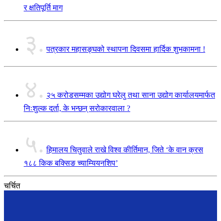
र क्षतिपूर्ति माग
३.
पत्रकार महासङ्घको स्थापना दिवसमा हार्दिक शुभकामना !
४.
२५ करोडसम्मका उद्योग घरेलु तथा साना उद्योग कार्यालयमार्फत
निःशुल्क दर्ता, के भन्छन् सरोकारवाला ?
५.
हिमालय चितुवाले राखे विश्व कीर्तिमान, जिते ‘के वान क्रस
१८८ किक बक्सिङ च्याम्यियनशिप’
चर्चित