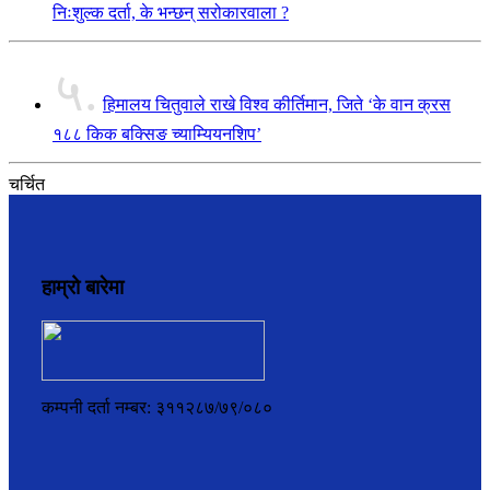
निःशुल्क दर्ता, के भन्छन् सरोकारवाला ?
५.
हिमालय चितुवाले राखे विश्व कीर्तिमान, जिते ‘के वान क्रस
१८८ किक बक्सिङ च्याम्यियनशिप’
चर्चित
हाम्रो बारेमा
कम्पनी दर्ता नम्बर: ३११२८७/७९/०८०