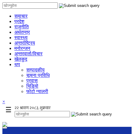
समाचार
प्रदेश
राजनीति
अर्थतन्त्र
स्वास्थ्य
अन्तर्राष्ट्रिय
मनोरन्जन
अन्तरवार्ता/विचार
खेलकुद
थप
सम्पादकीय
सूचना प्रविधि
प्रवास
भिडियो
फोटो ग्यालरी
×
☰