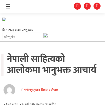
☰
समाचार
नेपाली साहित्यको
प्रदेश
राजनीति
आलोकमा भानुभक्त आचार्य
अर्थतन्त्र
स्वास्थ्य
राजेन्द्रप्रसाद धिताल / लेखक
अन्तर्राष्ट्रिय
मनोरन्जन
२०८२ असार २९, आईतवार ०८:५३ प्रकाशित