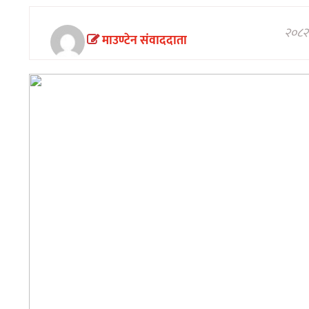
अन्तरवार्ता/
विचार
२०८२ 
माउण्टेन संवाददाता
खेलकुद
थप