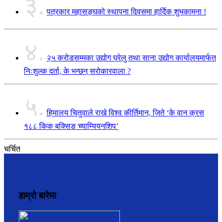
३.
पत्रकार महासङ्घको स्थापना दिवसमा हार्दिक शुभकामना !
४.
२५ करोडसम्मका उद्योग घरेलु तथा साना उद्योग कार्यालयमार्फत
निःशुल्क दर्ता, के भन्छन् सरोकारवाला ?
५.
हिमालय चितुवाले राखे विश्व कीर्तिमान, जिते ‘के वान क्रस
१८८ किक बक्सिङ च्याम्यियनशिप’
चर्चित
हाम्रो बारेमा