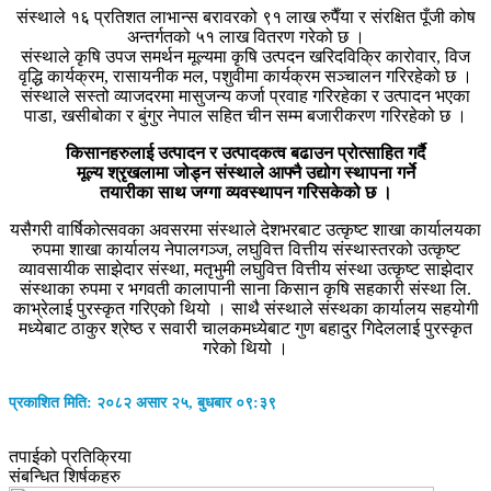
संस्थाले १६ प्रतिशत लाभान्स बरावरको ९१ लाख रुपैँया र संरक्षित पूँजी कोष
अन्तर्गतको ५१ लाख वितरण गरेको छ ।
संस्थाले कृषि उपज समर्थन मूल्यमा कृषि उत्पदन खरिदविक्रि कारोवार, विज
वृद्धि कार्यक्रम, रासायनीक मल, पशुवीमा कार्यक्रम सञ्चालन गरिरहेको छ ।
संस्थाले सस्तो व्याजदरमा मासुजन्य कर्जा प्रवाह गरिरहेका र उत्पादन भएका
पाडा, खसीबोका र बुंगुर नेपाल सहित चीन सम्म बजारीकरण गरिरहेको छ ।
किसानहरुलाई उत्पादन र उत्पादकत्व बढाउन प्रोत्साहित गर्दै
मूल्य श्रृखलामा जोड्न संस्थाले आफ्नै उद्योग स्थापना गर्ने
तयारीका साथ जग्गा व्यवस्थापन गरिसकेको छ ।
यसैगरी वार्षिकोत्सवका अवसरमा संस्थाले देशभरबाट उत्कृष्ट शाखा कार्यालयका
रुपमा शाखा कार्यालय नेपालगञ्ज, लघुवित्त वित्तीय संस्थास्तरको उत्कृष्ट
व्यावसायीक साझेदार संस्था, मतृभुमी लघुवित्त वित्तीय संस्था उत्कृष्ट साझेदार
संस्थाका रुपमा र भगवती कालापानी साना किसान कृषि सहकारी संस्था लि.
काभ्रेलाई पुरस्कृत गरिएको थियो । साथै संस्थाले संस्थका कार्यालय सहयोगी
मध्येबाट ठाकुर श्रेष्ठ र सवारी चालकमध्येबाट गुण बहादुर गिदेललाई पुरस्कृत
गरेको थियो ।
प्रकाशित मिति: २०८२ असार २५, बुधबार ०९:३९
तपाईको प्रतिक्रिया
संबन्धित शिर्षकहरु