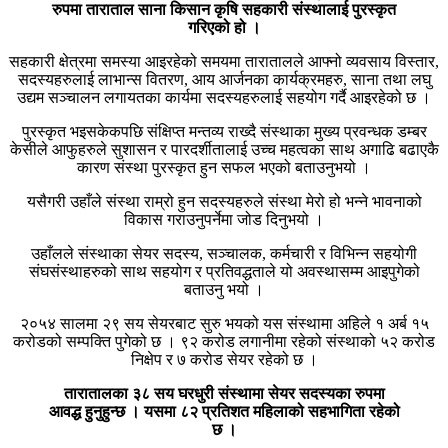
रुपमा ताराताल साना किसान कृषि सहकारी संस्थालाई पुरस्कृत
गरिएको हो ।
सहकारी क्षेत्रमा समस्या आइरहेको समयमा तारातालले आफ्नो व्यवसाय विस्तार,
सदस्यहरुलाई लाभान्स वितरण, आय आर्जनका कार्यक्रमहरु, साना तथा लघु
उद्यम सञ्चालन लगायतका कार्यमा सदस्यहरुलाई सहयोग गर्दै आइरहेको छ ।
पुरस्कृत भइसकेकपछि संक्षिप्त मन्तव्य राख्दै संस्थाका मुख्य प्रवन्धक डम्बर
केसीले आफुहरुले सुशासन र पारदर्शीतालाई उच्च महत्वका साथ अगाढि बढाएकै
कारण संस्था पुरस्कृत हुन सफल भएको बताउनुभयो ।
यसैगरी उहाँले संस्था राम्रो हुन सदस्यहरुले संस्था मेरो हो भन्ने भावनाको
विकास गराउनुपर्नेमा जोड दिनुभयो ।
उहाँलले संस्थाका सेयर सदस्य, सञ्चालक, कर्मचारी र विभिन्न सहयोगी
संघसंस्थाहरुको साथ सहयोग र प्रतिवद्धताले यो अवस्थासम्म आइपुगेको
बताउनु भयो ।
२०५४ सालमा २९ सय सेयरबाट सुरु भयको यस संस्थामा अहिले १ अर्ब १५
करोडको सम्पक्ति पुगेको छ । ९२ करोड लगानीमा रहेको संस्थाको ५२ करोड
निक्षेप र ७ करोड सेयर रहेको छ ।
तारातालका ३८ सय घरधुरी संस्थामा सेयर सदस्यका रुपमा
आवद्ध हुनुहुन्छ । यसमा ८२ प्रतिशत महिलाको सहभागिता रहेको
छ ।