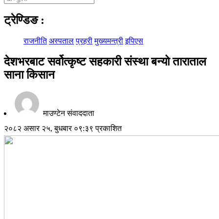
ट्रेण्डिङ
:
राजनीति
अस्पताल
प्रहरी
मुख्यमन्त्री
इपिएस
देशभरबाट सर्वोत्कृष्ट सहकारी संस्था बन्यो ताराताल
साना किसान
माउण्टेन संवाददाता
२०८२ असार २५, बुधबार ०९:३९ प्रकाशित