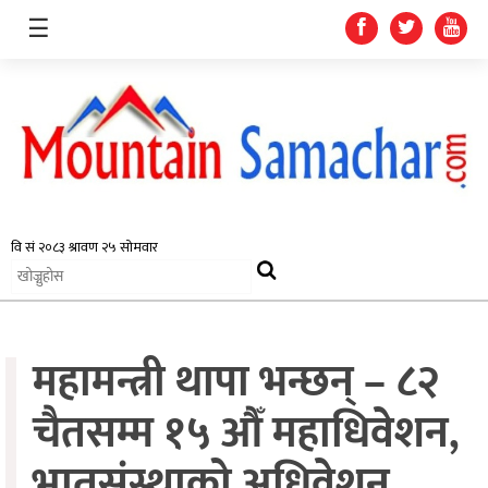
☰
समाचार
प्रदेश
राजनीति
महामन्त्री थापा भन्छन् – ८२
अर्थतन्त्र
स्वास्थ्य
चैतसम्म १५ औँ महाधिवेशन,
अन्तर्राष्ट्रिय
भ्रातृसंस्थाको अधिवेशन