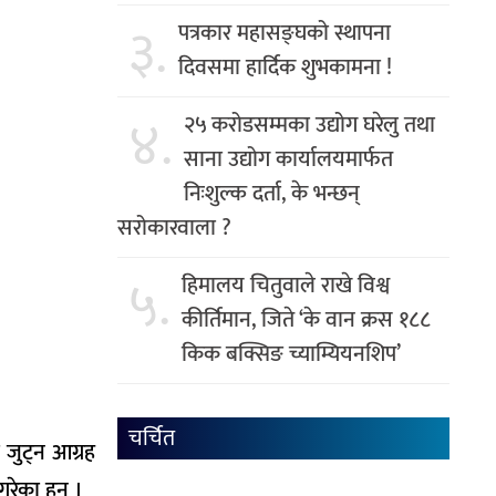
३.
पत्रकार महासङ्घको स्थापना
दिवसमा हार्दिक शुभकामना !
४.
२५ करोडसम्मका उद्योग घरेलु तथा
साना उद्योग कार्यालयमार्फत
निःशुल्क दर्ता, के भन्छन्
सरोकारवाला ?
५.
हिमालय चितुवाले राखे विश्व
कीर्तिमान, जिते ‘के वान क्रस १८८
किक बक्सिङ च्याम्यियनशिप’
चर्चित
 जुट्न आग्रह
रेका हुन् ।