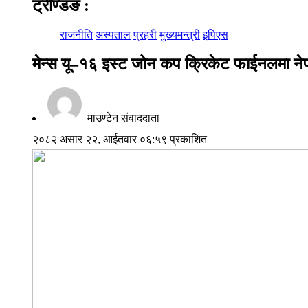
ट्रेण्डिङ
:
राजनीति
अस्पताल
प्रहरी
मुख्यमन्त्री
इपिएस
मेन्स यू–१६ इस्ट जोन कप क्रिकेट फाईनलमा नेप
माउण्टेन संवाददाता
२०८२ असार २२, आईतवार ०६:५९ प्रकाशित