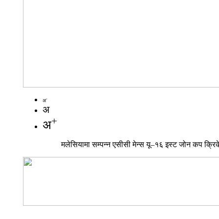
-
अ
अ
+
अ
मलेसियामा सम्पन्न एसीसी मेन्स यू–१६ इस्ट जोन कप क्रि