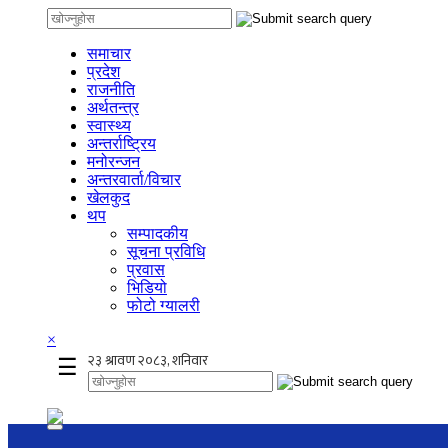
समाचार
प्रदेश
राजनीति
अर्थतन्त्र
स्वास्थ्य
अन्तर्राष्ट्रिय
मनोरन्जन
अन्तरवार्ता/विचार
खेलकुद
थप
सम्पादकीय
सूचना प्रविधि
प्रवास
भिडियो
फोटो ग्यालरी
×
☰