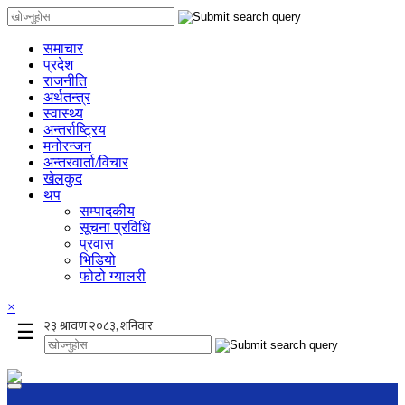
समाचार
प्रदेश
राजनीति
अर्थतन्त्र
स्वास्थ्य
अन्तर्राष्ट्रिय
मनोरन्जन
अन्तरवार्ता/विचार
खेलकुद
थप
सम्पादकीय
सूचना प्रविधि
प्रवास
भिडियो
फोटो ग्यालरी
×
☰