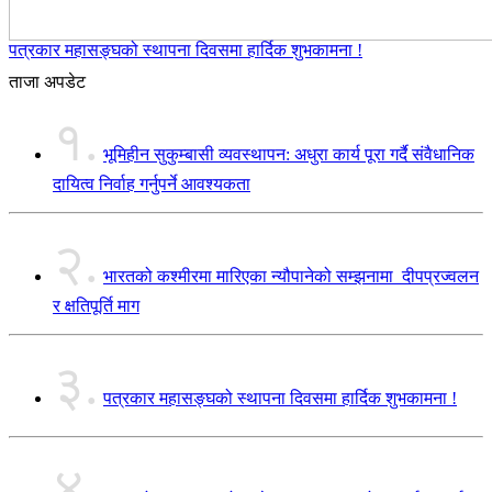
पत्रकार महासङ्घको स्थापना दिवसमा हार्दिक शुभकामना !
ताजा अपडेट
१.
भूमिहीन सुकुम्बासी व्यवस्थापन: अधुरा कार्य पूरा गर्दै संवैधानिक
दायित्व निर्वाह गर्नुपर्ने आवश्यकता
२.
भारतको कश्मीरमा मारिएका न्यौपानेको सम्झनामा दीपप्रज्वलन
र क्षतिपूर्ति माग
३.
पत्रकार महासङ्घको स्थापना दिवसमा हार्दिक शुभकामना !
४.