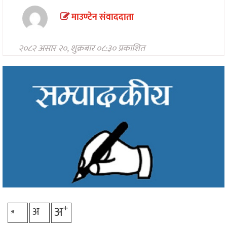
मनोरन्जन
माउण्टेन संवाददाता
अन्तरवार्ता/
विचार
२०८२ असार २०, शुक्रबार ०८:३० प्रकाशित
खेलकुद
थप
+
अ
अ
-
अ