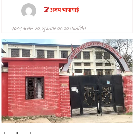
मनोरन्जन
अजय चापागाई
अन्तरवार्ता/
विचार
२०८२ असार २०, शुक्रबार ०८:०० प्रकाशित
खेलकुद
थप