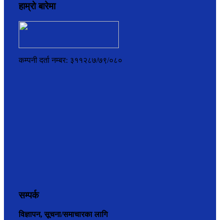
हाम्रो बारेमा
कम्पनी दर्ता नम्बर: ३११२८७/७९/०८०
सम्पर्क
विज्ञापन, सूचना/समाचारका लागि