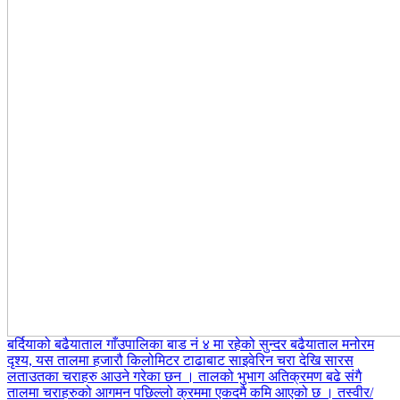
बर्दियाको बढैयाताल गाँउपालिका बाड नं ४ मा रहेको सुन्दर बढैयाताल मनोरम
दृश्य, यस तालमा हजारौ किलोमिटर टाढाबाट साइवेरिन चरा देखि सारस
लताउतका चराहरु आउने गरेका छन । तालको भुभाग अतिक्रमण बढे संगै
तालमा चराहरुको आगमन पछिल्लो क्रममा एकदमै कमि आएको छ । तस्वीर/