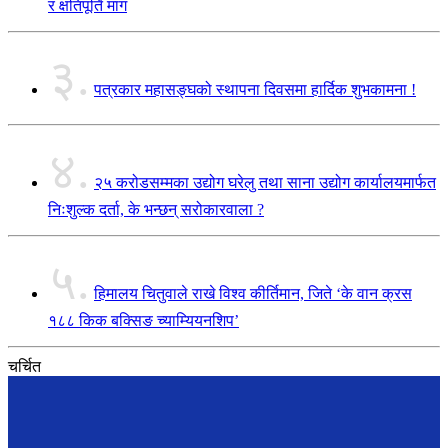
र क्षतिपूर्ति माग
३.
पत्रकार महासङ्घको स्थापना दिवसमा हार्दिक शुभकामना !
४.
२५ करोडसम्मका उद्योग घरेलु तथा साना उद्योग कार्यालयमार्फत
निःशुल्क दर्ता, के भन्छन् सरोकारवाला ?
५.
हिमालय चितुवाले राखे विश्व कीर्तिमान, जिते ‘के वान क्रस
१८८ किक बक्सिङ च्याम्यियनशिप’
चर्चित