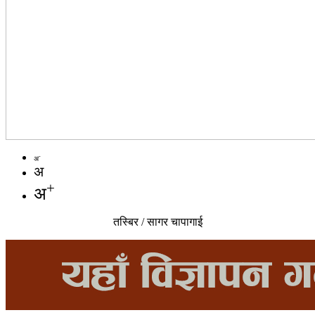
-
अ
अ
+
अ
तस्बिर / सागर चापागाई