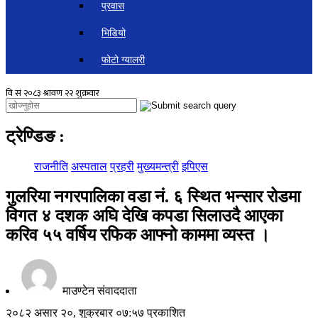
प्रवास
भिडियो
फोटो ग्यालरी
ट्रेण्डिङ
:
राजनीति
अस्पताल
प्रहरी
मुख्यमन्त्री
इपिएस
गुलरिया नगरपालिका वडा नं. ६ स्थित भन्सार रोडमा
विगत ४ दशक अघि देखि कपडा सिलाउदै आएका
करिव ५५ वर्षिय रफिक आफ्नो काममा व्यस्त ।
माउण्टेन संवाददाता
२०८२ असार २०, शुक्रबार ०७:५७ प्रकाशित