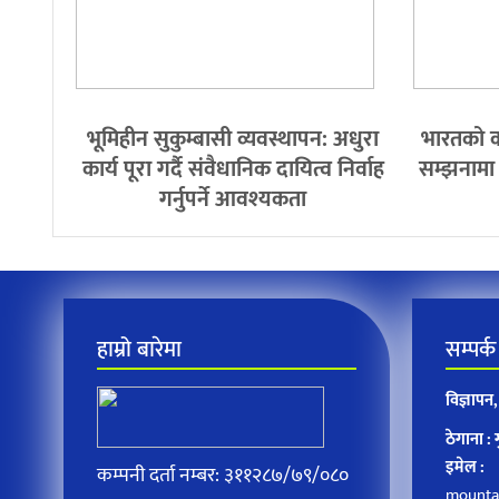
भूमिहीन सुकुम्बासी व्यवस्थापन: अधुरा
भारतको क
कार्य पूरा गर्दै संवैधानिक दायित्व निर्वाह
सम्झनामा द
गर्नुपर्ने आवश्यकता
हाम्रो बारेमा
सम्पर्क
विज्ञाप
ठेगाना :
इमेल :
कम्पनी दर्ता नम्बर: ३११२८७/७९/०८०
mounta