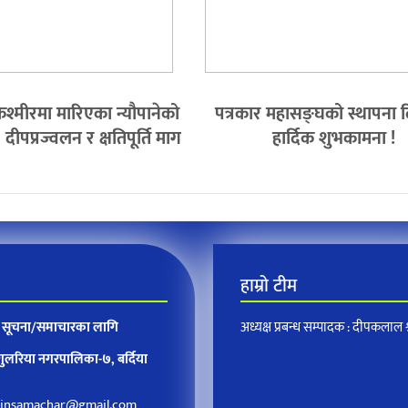
श्मीरमा मारिएका न्यौपानेको
पत्रकार महासङ्घको स्थापना
ीपप्रज्वलन र क्षतिपूर्ति माग
हार्दिक शुभकामना !
हाम्रो टीम
न, सूचना/समाचारका लागि
अध्यक्ष प्रबन्ध सम्पादक : दीपकलाल श्र
 गुलरिया नगरपालिका-७, बर्दिया
insamachar@gmail.com