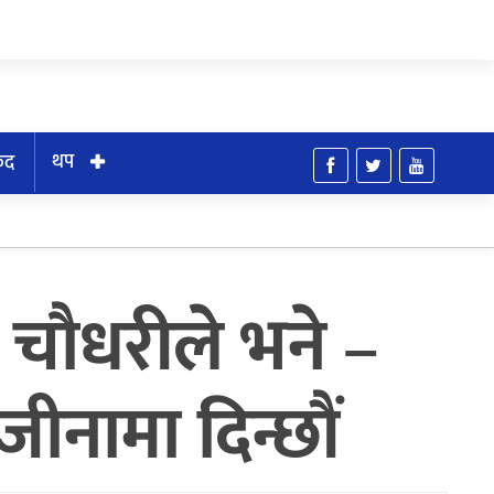
थप
ुद
म चौधरीले भने –
ाजीनामा दिन्छौं