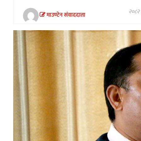
अन्तरवार्ता/
विचार
२०८२ 
माउण्टेन संवाददाता
खेलकुद
थप