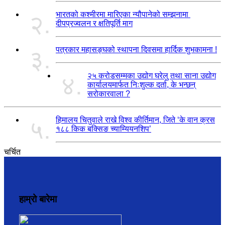
भारतको कश्मीरमा मारिएका न्यौपानेको सम्झनामा
२.
दीपप्रज्वलन र क्षतिपूर्ति माग
पत्रकार महासङ्घको स्थापना दिवसमा हार्दिक शुभकामना !
३.
२५ करोडसम्मका उद्योग घरेलु तथा साना उद्योग
४.
कार्यालयमार्फत निःशुल्क दर्ता, के भन्छन्
सरोकारवाला ?
हिमालय चितुवाले राखे विश्व कीर्तिमान, जिते ‘के वान क्रस
५.
१८८ किक बक्सिङ च्याम्यियनशिप’
चर्चित
हाम्रो बारेमा