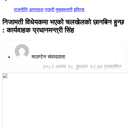
राजनीति
अस्पताल
प्रहरी
मुख्यमन्त्री
इपिएस
निजामती विधेयकमा भएको चलखेलको छानबिन हुन्छ
: कार्यवाहक प्रधानमन्त्री सिंह
माउण्टेन संवाददाता
२०८२ असार १८, बुधबार १२:३७ प्रकाशित